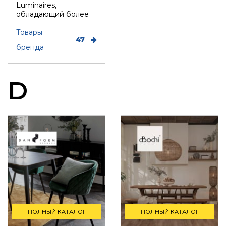
Luminaires,
обладающий более
чем 50-летним
опытом разработки
Товары
47
ламп,...
бренда
D
ПОЛНЫЙ КАТАЛОГ
ПОЛНЫЙ КАТАЛОГ