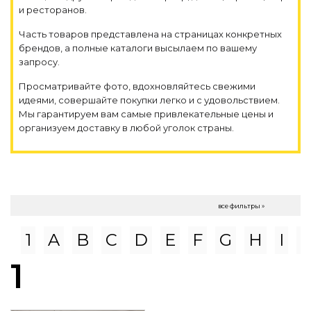
Контемпорари
и ресторанов.
Производство архитектурного и декоративного осве
Часть товаров представлена на страницах конкретных
Мебель
брендов, а полные каталоги высылаем по вашему
запросу.
По типу
Просматривайте фото, вдохновляйтесь свежими
Стулья
идеями, совершайте покупки легко и с удовольствием.
Столы и столики
Мы гарантируем вам самые привлекательные цены и
Мягкая мебель
организуем доставку в любой уголок страны.
Кровати и матрасы
Комоды и тумбы
Полки и стеллажи
Консоли
Мебель по назначению
все фильтры »
Мебель для HoReCa
1
A
B
C
D
E
F
G
H
I
Производство мебели на заказ Romatti
Корпусная мебель на заказ
1
Шкафы и гардеробные на заказ
Мебель для ванной
Офисная мебель