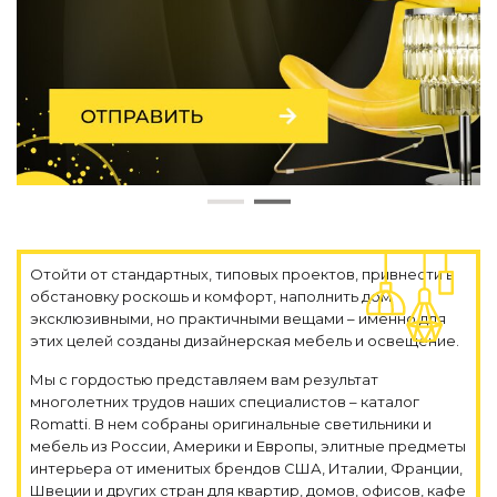
По назначению
Освещение для HoReCa
Производство светильников
Техническое и архитектурное освещение
Ретро электрика
Творческая мастерская (латунь, медь)
Ландшафтное освещение
Коллекции освещения
APELLA — Modern
ALEBASTRO — Alebastr
Отойти от стандартных, типовых проектов, привнести в
RAY — Architectural
обстановку роскошь и комфорт, наполнить дом
KOBO — Scandinavian
эксклюзивными, но практичными вещами – именно для
Все коллекции освещения
этих целей созданы дизайнерская мебель и освещение.
По стилям
Мы с гордостью представляем вам результат
многолетних трудов наших специалистов – каталог
Современный
Romatti. В нем собраны оригинальные светильники и
Винтаж
мебель из России, Америки и Европы, элитные предметы
Органик модерн
интерьера от именитых брендов США, Италии, Франции,
Хрусталь
Швеции и других стран для квартир, домов, офисов, кафе