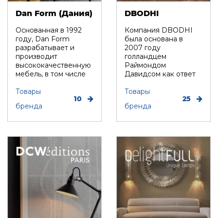
Dan Form (Дания)
DBODHI
Основанная в 1992
Компания DBODHI
году, Dan Form
была основана в
разрабатывает и
2007 году
производит
голландцем
высококачественную
Раймондом
мебель, в том числе
Давидсом как ответ
стулья для обедов и
на более
в...
Товары
распространенную в
Товары
10
25
то время м...
бренда
бренда