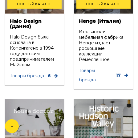
ПОЛНЫЙ КАТАЛОГ
ПОЛНЫЙ КАТАЛОГ
Halo Design
Henge (Италия)
(Дания)
Итальянская
Halo Design была
мебельная фабрика
основана в
Henge издает
Копенгагене в 1994
роскошные
году датским
коллекции.
предпринимателем
Ремесленное
Майклом
производство в
Вальтерсдорфом.
сочетании с
Товары
17
Бренд создает
Товары бренда
6
авторским дизайно...
бренда
ориги...