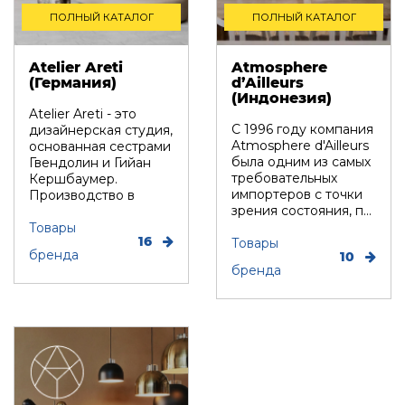
ПОЛНЫЙ КАТАЛОГ
ПОЛНЫЙ КАТАЛОГ
Atelier Areti
Atmosphere
(Германия)
d’Ailleurs
(Индонезия)
Atelier Areti - это
С 1996 году компания
дизайнерская студия,
Atmosphere d'Ailleurs
основанная сестрами
была одним из самых
Гвендолин и Гийан
требовательных
Кершбаумер.
импортеров с точки
Производство в
зрения состояния, п...
основном наход...
Товары
16
Товары
бренда
10
бренда