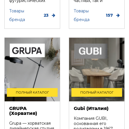
футуристических
частных, так и
вещей. Светильники
общественных
бр...
Товары
помещений. Ко...
Товары
23
157
бренда
бренда
ПОЛНЫЙ КАТАЛОГ
ПОЛНЫЙ КАТАЛОГ
GRUPA
Gubi (Италия)
(Хорватия)
Компания GUBI,
Grupa — хорватская
основанная его
дизайнерская студия
родителями в 1967