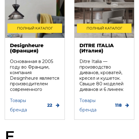
ПОЛНЫЙ КАТАЛОГ
ПОЛНЫЙ КАТАЛОГ
Designheure
DITRE ITALIA
(Франция)
(Италия)
Основанная в 2005
Ditre Italia —
году во Франции,
производство
компания
диванов, кроватей,
Designheure является
кресел и кушеток.
производителем
Свыше 80 моделей
современного
диванов и 6 линеек
освещения. Бренд
продукции,
воплощает ...
Товары
разработ...
Товары
22
118
бренда
бренда
E