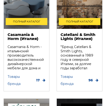
ПОЛНЫЙ КАТАЛОГ
ПОЛНЫЙ КАТАЛОГ
Casamania &
Catellani & Smith
Horm (Италия)
Lights (Италия)
Casamania & Horm -
"Бренд Catellani &
итальянский
Smith Lights,
производитель
основанный в 1989
высококачественной
году в северной
дизайнерской
Италии, за долгие
мебели для дома и
годы заработал
офиса, экспортирует
отличную репута...
свою ...
Товары
Товары
17
96
бренда
бренда