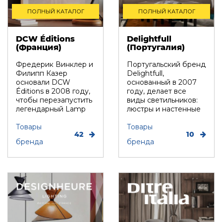
ПОЛНЫЙ КАТАЛОГ
ПОЛНЫЙ КАТАЛОГ
DCW Éditions
Delightfull
(Франция)
(Португалия)
Фредерик Винклер и
Португальский бренд
Филипп Казер
Delightfull,
основали DCW
основанный в 2007
Éditions в 2008 году,
году, делает все
чтобы перезапустить
виды светильников:
легендарный Lamp
люстры и настенные
Gras Бернара-Аль...
бра, торшеры, ...
Товары
Товары
42
10
бренда
бренда