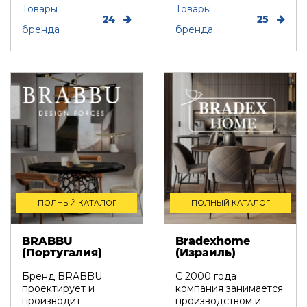
талантливыми
Товары
к...
Товары
24
25
мастерами...
бренда
бренда
ПОЛНЫЙ КАТАЛОГ
ПОЛНЫЙ КАТАЛОГ
BRABBU
Bradexhome
(Португалия)
(Израиль)
Бренд BRABBU
C 2000 года
проектирует и
компания занимается
производит
производством и