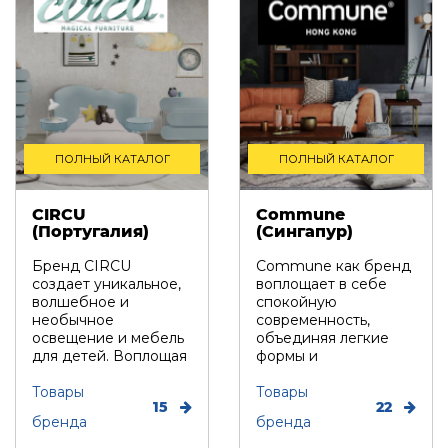
ПОЛНЫЙ КАТАЛОГ
ПОЛНЫЙ КАТАЛОГ
CIRCU
Commune
(Португалия)
(Сингапур)
Бренд CIRCU
Commune как бренд
создает уникальное,
воплощает в себе
волшебное и
спокойную
необычное
современность,
освещение и мебель
объединяя легкие
для детей. Воплощая
формы и
детские мечты в
превосходное
жизнь, Circ...
Товары
мастерство.
Товары
15
22
Сингапурск...
бренда
бренда