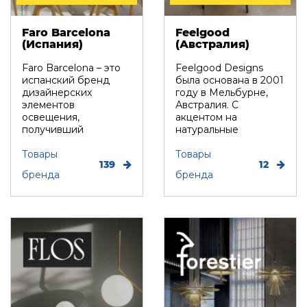
Faro Barcelona
Feelgood
(Испания)
(Австралия)
Faro Barcelona – это
Feelgood Designs
испанский бренд
была основана в 2001
дизайнерских
году в Мельбурне,
элементов
Австралия. С
освещения,
акцентом на
получивший
натуральные
популярность
материалы,
благодаря
Товары
инновационный ди...
Товары
139
12
оригинальному с...
бренда
бренда