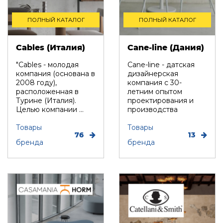
ПОЛНЫЙ КАТАЛОГ
ПОЛНЫЙ КАТАЛОГ
Cables (Италия)
Cane-line (Дания)
"Cables - молодая
Cane-line - датская
компания (основана в
дизайнерская
2008 году),
компания с 30-
расположенная в
летним опытом
Турине (Италия).
проектирования и
Целью компании ...
производства
функциональной и
Товары
удобной мебе...
Товары
76
13
бренда
бренда