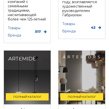
компаний с
году, возглавляется
Подбор, производство и комплектация по вашему диз
семейными
художественный
традициями,
руководителем
Все категории товаров
насчитывающей
Габриэлем
Бренды
более чем 125-летний
Хендифаром и
Реализованные проекты
опыт работы в
управляет гал...
Товары
42
мебельном секторе....
Товары
бренда
517
бренда
ПОЛНЫЙ КАТАЛОГ
ПОЛНЫЙ КАТАЛОГ