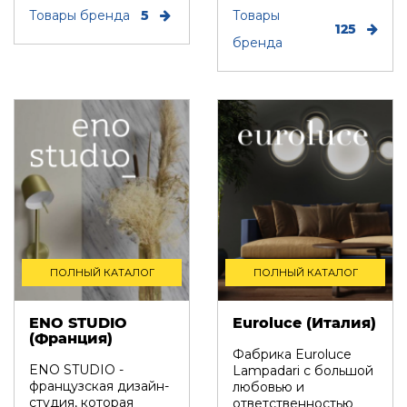
геом...
Товары бренда
5
отлично вписываются
Товары
125
в интерьер ...
бренда
ПОЛНЫЙ КАТАЛОГ
ПОЛНЫЙ КАТАЛОГ
ENO STUDIO
Euroluce (Италия)
(Франция)
Фабрика Euroluce
ENO STUDIO -
Lampadari с большой
французская дизайн-
любовью и
студия, которая
ответственностью