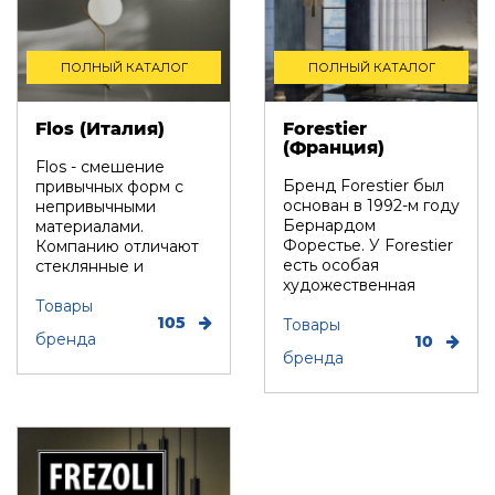
ПОЛНЫЙ КАТАЛОГ
ПОЛНЫЙ КАТАЛОГ
Flos (Италия)
Forestier
(Франция)
Flos - смешение
Бренд Forestier был
привычных форм с
основан в 1992-м году
непривычными
Бернардом
материалами.
Форестье. У Forestier
Компанию отличают
есть особая
стеклянные и
художественная
пластиковые
линия, в которой ст...
абажуры, бетонные ...
Товары
105
Товары
бренда
10
бренда