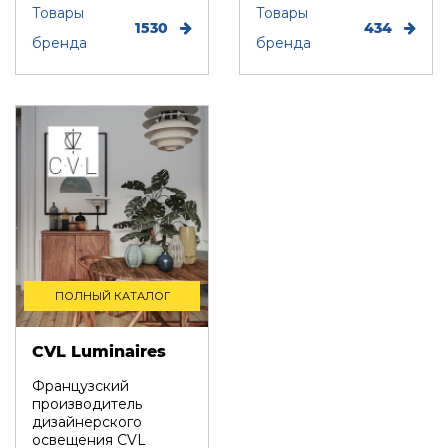
Товары
времени и моде, кра...
Товары
1530
434
бренда
бренда
ПОЛНЫЙ КАТАЛОГ
CVL Luminaires
Французский
производитель
дизайнерского
освещения CVL