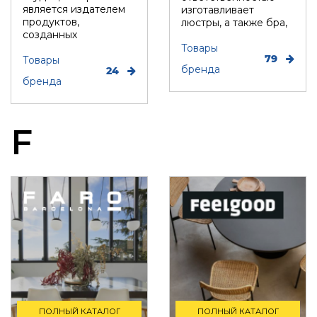
является издателем
изготавливает
продуктов,
люстры, а также бра,
созданных
торшеры, настольные
современными
л...
Товары
79
дизайнерами
Товары
бренда
24
высочай...
бренда
F
ПОЛНЫЙ КАТАЛОГ
ПОЛНЫЙ КАТАЛОГ