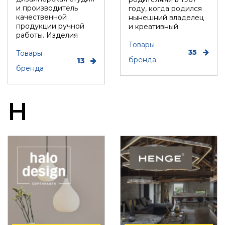
и производитель
году, когда родился
качественной
нынешний владелец
продукции ручной
и креативный
работы. Изделия
директор Джейкоб
бренда отличаются
Губи...
Товары
35
и...
Товары
бренда
13
бренда
H