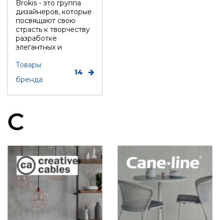
Brokis - это группа
дизайнеров, которые
посвящают свою
страсть к творчеству
разработке
элегантных и
эксклюзивных ламп.
З...
Товары
14
бренда
C