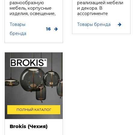
разнообразную
реализацией мебели
мебель, корпусные
и декора. В
изделия, освещение,
ассортименте
коврики, предметы
бренда современная
искусства и ...
Товары
дизайнерс...
Товары бренда
16
бренда
ПОЛНЫЙ КАТАЛОГ
Brokis (Чехия)