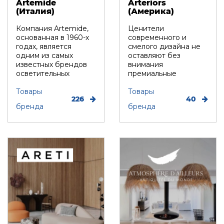
Artemide
Arteriors
(Италия)
(Америка)
Компания Artemide,
Ценители
основанная в 1960-х
современного и
годах, является
смелого дизайна не
одним из самых
оставляют без
известных брендов
внимания
осветительных
премиальные
приборов в мире. К...
светильники Arteriors.
Товары
Каждая модель
Товары
226
40
уника...
бренда
бренда