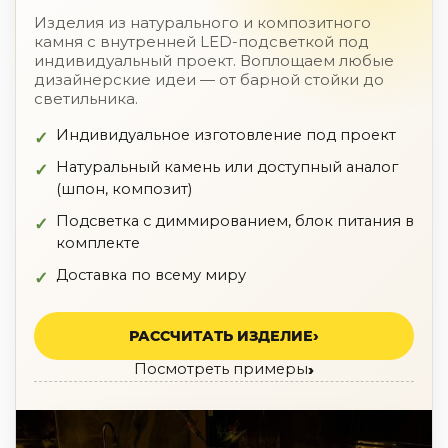
По назначению
Изделия из натурального и композитного
камня с внутренней LED-подсветкой под
Освещение для HoReCa
индивидуальный проект. Воплощаем любые
Производство светильников
дизайнерские идеи — от барной стойки до
Техническое и архитектурное освещение
светильника.
Ретро электрика
Творческая мастерская (латунь, медь)
Индивидуальное изготовление под проект
Ландшафтное освещение
Натуральный камень или доступный аналог
Коллекции освещения
(шпон, композит)
APELLA — Modern
Подсветка с диммированием, блок питания в
ALEBASTRO — Alebastr
комплекте
RAY — Architectural
KOBO — Scandinavian
Доставка по всему миру
Все коллекции освещения
По стилям
РАССЧИТАТЬ ИЗДЕЛИЕ
Современный
Посмотреть примеры
Винтаж
Органик модерн
Хрусталь