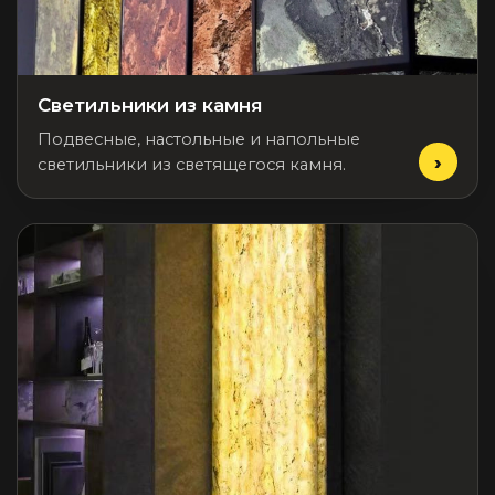
Подбор, производство и комплектация по вашему диз
Все категории товаров
Бренды
Светильники из камня
Реализованные проекты
Подвесные, настольные и напольные
светильники из светящегося камня.