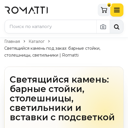
0
Каталог Romatti
Главная
Каталог
Светящийся камень под заказ: барные стойки,
Свет и освещение
столешницы, светильники | Romatti
По типу
Подвесные светильники
Светящийся камень:
Люстры
барные стойки,
Потолочные светильники
Бра и настенные светильники
столешницы,
Настольные лампы
светильники и
Торшеры
Технический свет
вставки с подсветкой
Уличное освещение
Комплектующие