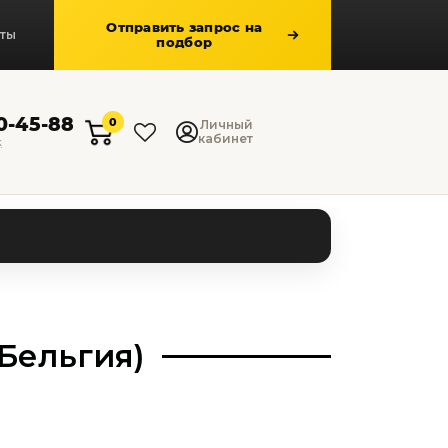
Отправить запрос на
кты
подбор
50-45-88
0
Личный
кабинет
к
Бельгия)