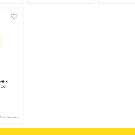
ьник
eco
8 вариантов