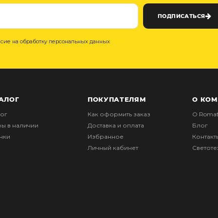
ПОДПИСАТЬСЯ
асие на обработку персональных данных
АЛОГ
ПОКУПАТЕЛЯМ
О КО
лог
Как оформить заказ
О Romat
ры в наличии
Доставка и оплата
Блог
нки
Избранное
Контакт
Личный кабинет
Светот