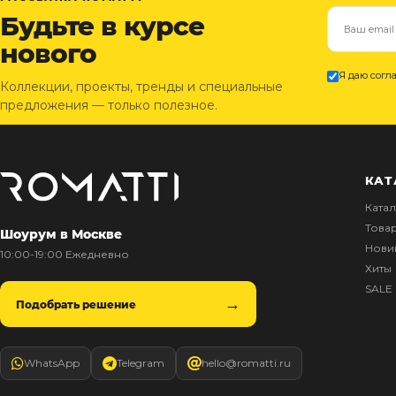
Будьте в курсе
нового
Я даю согл
Коллекции, проекты, тренды и специальные
предложения — только полезное.
КАТ
Ката
Това
Шоурум в Москве
Нови
10:00-19:00 Ежедневно
Хиты
SALE
Подобрать решение
WhatsApp
Telegram
hello@romatti.ru