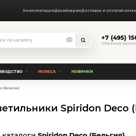
Комплектация
Дизайнерам
Доставка и оплата
Конта
+7 (495) 1
Обратный звоно
ЗВОДСТВО
HORECA
НОВИНКИ
co (Бельгия)
етильники Spiridon Deco (
 каталоги
Spiridon Deco (Бельгия)