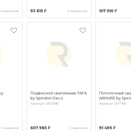
93 815 ₽
107 010 ₽
6 вариантов
8 вариантов
by
Подвесной светильник TAFA
Потолочный св
by Spiridon Deco
ARMURE by Spir
Артикул: OPD1186
Артикул: OPT169
607 985 ₽
91 495 ₽
2 варианта
2 варианта