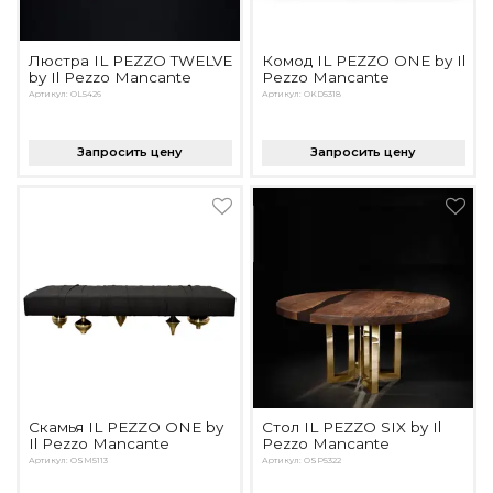
Контемпорари
Производство архитектурного и декоративного осве
Люстра IL PEZZO TWELVE
Комод IL PEZZO ONE by Il
Мебель
by Il Pezzo Mancante
Pezzo Mancante
Артикул: OL5426
Артикул: OKD5318
По типу
Стулья
Запросить цену
Запросить цену
Столы и столики
Мягкая мебель
Кровати и матрасы
Комоды и тумбы
Полки и стеллажи
Консоли
Мебель по назначению
Мебель для HoReCa
Производство мебели на заказ Romatti
Корпусная мебель на заказ
Скамья IL PEZZO ONE by
Стол IL PEZZO SIX by Il
Шкафы и гардеробные на заказ
Il Pezzo Mancante
Pezzo Mancante
Мебель для ванной
Артикул: OSM5113
Артикул: OSP5322
Офисная мебель