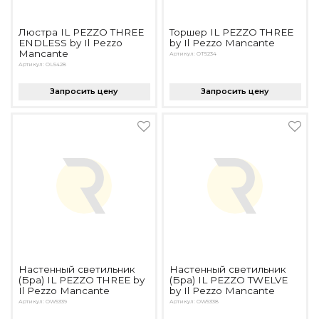
Подбор, производство и комплектация по вашему диз
Люстра IL PEZZO THREE
Торшер IL PEZZO THREE
Все категории товаров
ENDLESS by Il Pezzo
by Il Pezzo Mancante
Бренды
Mancante
Артикул: OT5234
Артикул: OL5428
Реализованные проекты
Запросить цену
Запросить цену
Настенный светильник
Настенный светильник
(Бра) IL PEZZO THREE by
(Бра) IL PEZZO TWELVE
Il Pezzo Mancante
by Il Pezzo Mancante
Артикул: OW5339
Артикул: OW5338