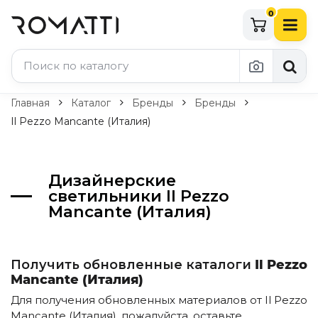
0
Каталог Romatti
Главная
Каталог
Бренды
Бренды
Il Pezzo Mancante (Италия)
Свет и освещение
По типу
Дизайнерские
Подвесные светильники
светильники Il Pezzo
Люстры
Mancante (Италия)
Потолочные светильники
Бра и настенные светильники
Настольные лампы
Торшеры
Получить обновленные каталоги
Il Pezzo
Технический свет
Mancante (Италия)
Уличное освещение
Для получения обновленных материалов от Il Pezzo
Комплектующие
Mancante (Италия), пожалуйста, оставьте