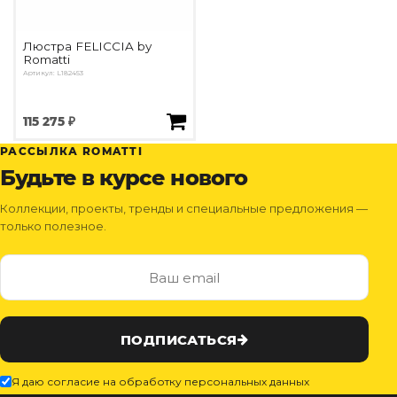
Контемпорари
Производство архитектурного и декоративного осве
Люстра FELICCIA by
Мебель
Romatti
Артикул: L182453
По типу
115 275 ₽
Стулья
Столы и столики
РАССЫЛКА ROMATTI
Мягкая мебель
Будьте в курсе нового
Кровати и матрасы
Комоды и тумбы
Коллекции, проекты, тренды и специальные предложения —
Полки и стеллажи
только полезное.
Консоли
Мебель по назначению
Мебель для HoReCa
Производство мебели на заказ Romatti
Корпусная мебель на заказ
ПОДПИСАТЬСЯ
Шкафы и гардеробные на заказ
Мебель для ванной
Я даю согласие на обработку персональных данных
Офисная мебель