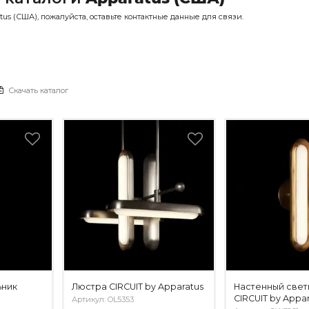
us (США), пожалуйста, оставьте контактные данные для связи.
Скачать каталог
ьник
Люстра CIRCUIT by Apparatus
Настенный свет
CIRCUIT by Appa
Артикул: OL5353