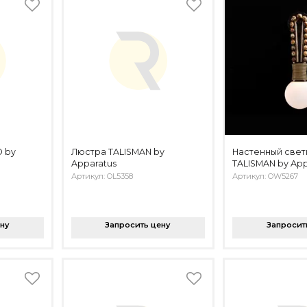
 by
Люстра TALISMAN by
Настенный свет
Apparatus
TALISMAN by App
Артикул: OL5358
Артикул: OW5267
ену
Запросить цену
Запросит