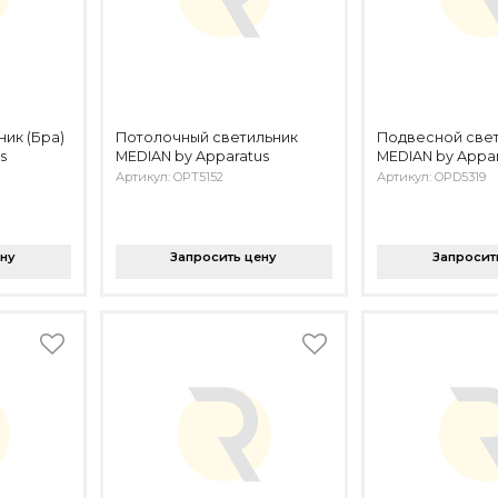
ик (Бра)
Потолочный светильник
Подвесной све
s
MEDIAN by Apparatus
MEDIAN by Appar
Артикул: OPT5152
Артикул: OPD5319
ену
Запросить цену
Запросит