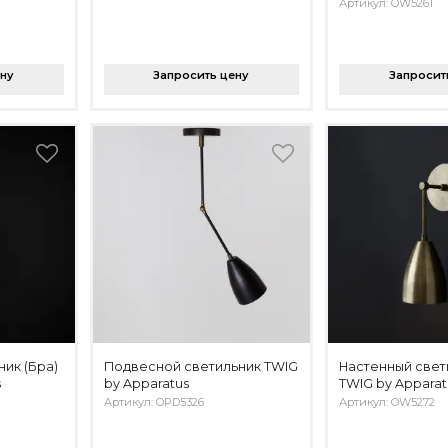
Артикул: OW5261
ену
Запросить цену
Запросит
ик (Бра)
Подвесной светильник TWIG
Настенный свет
s
by Apparatus
TWIG by Apparat
Артикул: OPD5326
Артикул: OW5272