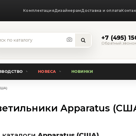
Комплектация
Дизайнерам
Доставка и оплата
Конта
+7 (495) 1
Обратный звоно
ЗВОДСТВО
HORECA
НОВИНКИ
США)
етильники Apparatus (СШ
 каталоги
Apparatus (США)