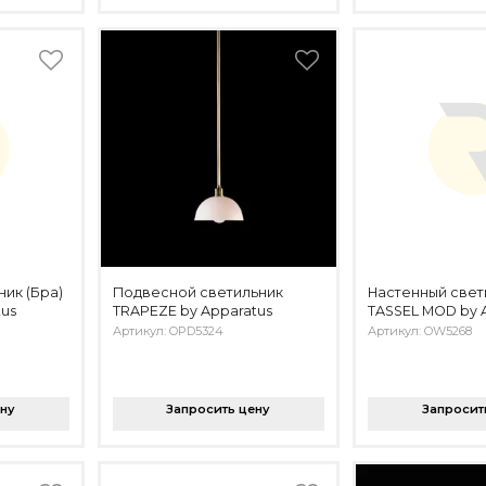
ик (Бра)
Подвесной светильник
Настенный свет
tus
TRAPEZE by Apparatus
TASSEL MOD by 
Артикул: OPD5324
Артикул: OW5268
ену
Запросить цену
Запросит