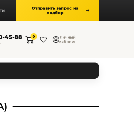
Отправить запрос на
кты
подбор
50-45-88
0
Личный
кабинет
к
А)