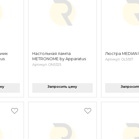
ьник
Настольная лампа
Люстра MEDIAN 
tus
METRONOME by Apparatus
Артикул: OL5357
Артикул: ON5325
ену
Запросить цену
Запросит