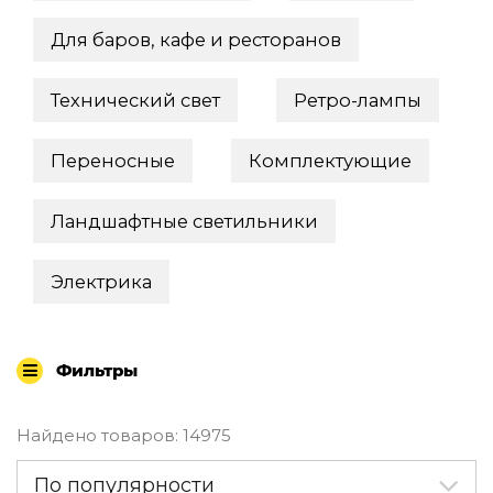
По назначению
Для баров, кафе и ресторанов
Освещение для HoReCa
Производство светильников
Техническое и архитектурное освещение
Технический свет
Ретро-лампы
Ретро электрика
Творческая мастерская (латунь, медь)
Переносные
Комплектующие
Ландшафтное освещение
Коллекции освещения
Ландшафтные светильники
APELLA — Modern
ALEBASTRO — Alebastr
RAY — Architectural
Электрика
KOBO — Scandinavian
Все коллекции освещения
По стилям
Фильтры
Современный
Винтаж
Найдено товаров: 14975
Органик модерн
Хрусталь
По популярности