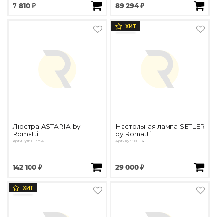
7 810 ₽
89 294 ₽
Подбор, производство и комплектация по вашему диз
Все категории товаров
ХИТ
Бренды
Реализованные проекты
Люстра ASTARIA by
Настольная лампа SETLER
Romatti
by Romatti
Артикул: L18394
Артикул: N16141
142 100 ₽
29 000 ₽
ХИТ