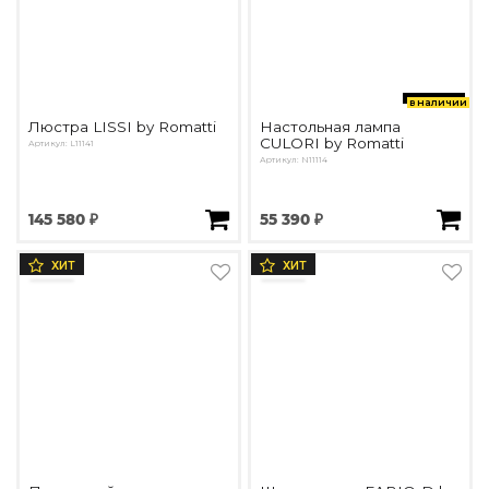
в наличии
Люстра LISSI by Romatti
Настольная лампа
CULORI by Romatti
Артикул: L11141
Артикул: N11114
145 580 ₽
55 390 ₽
ХИТ
ХИТ