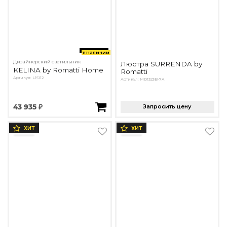
в наличии
Дизайнерский светильник
Люстра SURRENDA by
KELINA by Romatti Home
Romatti
Артикул: L15112
Артикул: MD1323B-7A
43 935 ₽
Запросить цену
ХИТ
ХИТ