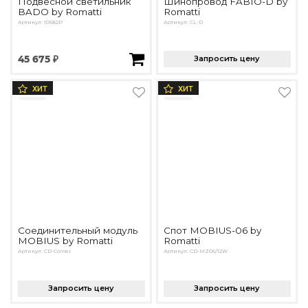
Подвесной светильник
Шинопровод FABIO-D by
BADO by Romatti
Romatti
Артикул: 10682P
Артикул: CL-D
45 675 ₽
Запросить цену
ХИТ
ХИТ
Соединительный модуль
Спот MOBIUS-06 by
MOBIUS by Romatti
Romatti
Артикул: CD-Corner
Артикул: CD-MZ06/12W
Запросить цену
Запросить цену