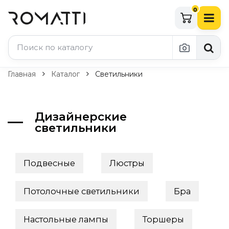
0
Каталог Romatti
Главная
Каталог
Светильники
Свет и освещение
По типу
Дизайнерские
светильники
Подвесные светильники
Люстры
Потолочные светильники
Подвесные
Люстры
Бра и настенные светильники
Настольные лампы
Торшеры
Потолочные светильники
Бра
Технический свет
Уличное освещение
Настольные лампы
Торшеры
Комплектующие