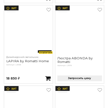
ХИТ
ХИТ
в наличии
Дизайнерский светильник
Люстра ABONDA by
LAPIRA by Romatti Home
Romatti
Артикул: L15133
Артикул: L15116
18 850 ₽
Запросить цену
ХИТ
ХИТ