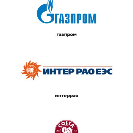
газпром
интеррао