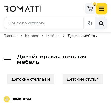
0
Каталог Romatti
Главная
Каталог
Мебель
Детская мебель
Свет и освещение
По типу
Дизайнерская детская
мебель
Подвесные светильники
Люстры
Потолочные светильники
Детские стеллажи
Детские стулья
Бра и настенные светильники
Настольные лампы
Торшеры
Технический свет
Фильтры
Уличное освещение
Комплектующие