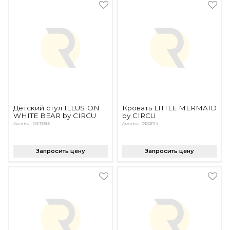
Подбор, производство и комплектация по вашему диз
Все категории товаров
Бренды
Реализованные проекты
Детский стул ILLUSION
Кровать LITTLE MERMAID
WHITE BEAR by CIRCU
by CIRCU
Артикул: OST5185
Артикул: ODG5114
Запросить цену
Запросить цену