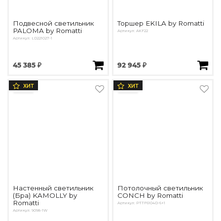
Подвесной светильник
Торшер EKILA by Romatti
PALOMA by Romatti
Артикул: AKF22
Артикул: LD221027-1
45 385 ₽
92 945 ₽
ХИТ
ХИТ
Настенный светильник
Потолочный светильник
(Бра) KAMOLLY by
CONCH by Romatti
Romatti
Артикул: PTTF6104D-6+1
Артикул: 9098-1W