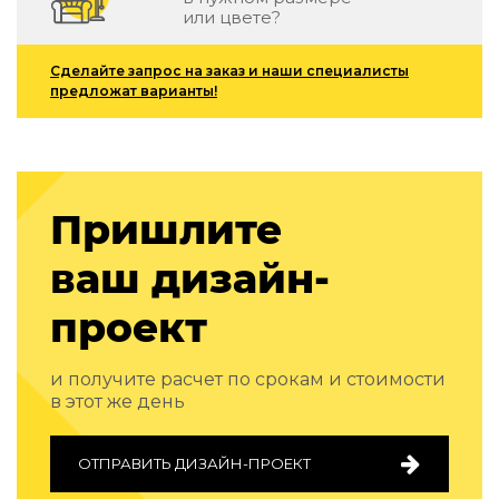
Подбор, производство и комплектация по вашему диз
или цвете?
Все категории товаров
Сделайте запрос на заказ и наши специалисты
Бренды
предложат варианты!
Реализованные проекты
Пришлите
ваш дизайн-
проект
и получите расчет по срокам и стоимости
в этот же день
ОТПРАВИТЬ ДИЗАЙН-ПРОЕКТ