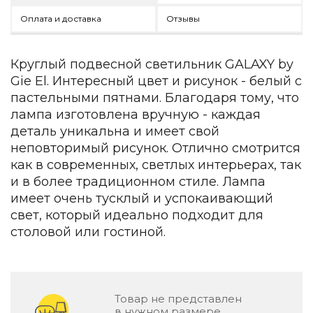
Зеленые стены
Оплата и доставка
Отзывы
Дизайнерские кальяны
Подбор, производство и комплектация по вашему диз
Сантехника и инженерия
Круглый подвесной светильник GALAXY by
Gie El. Интересный цвет и рисунок - белый с
Дизайнерские ванны
пастельными пятнами. Благодаря тому, что
Подбор, производство и комплектация по вашему диз
лампа изготовлена вручную - каждая
деталь уникальна и имеет свой
Отделка и ремонт
неповторимый рисунок. Отлично смотрится
Стены
как в современных, светлых интерьерах, так
и в более традиционном стиле. Лампа
Акустические панели
имеет очень тусклый и успокаивающий
Стеновые декоративные панели
для террас
свет, который идеально подходит для
столовой или гостиной.
Террасные и фасадные системы
Биоклиматические перголы
Камень
Изделия из натурального мрамора и камня
Товар не представлен
Светящийся камень
в нужном размере