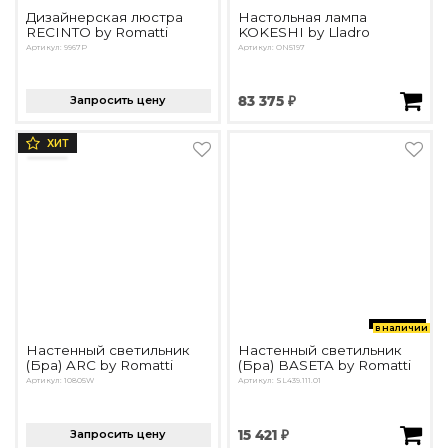
Дизайнерская люстра
Настольная лампа
RECINTO by Romatti
KOKESHI by Lladro
Артикул: 9967P
Артикул: ON5197
Запросить цену
83 375 ₽
ХИТ
в наличии
Настенный светильник
Настенный светильник
(Бра) ARC by Romatti
(Бра) BASETA by Romatti
Артикул: 10805W
Артикул: SL439.111.01
Запросить цену
15 421 ₽