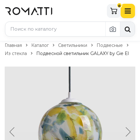
0
Каталог Romatti
Главная
Каталог
Светильники
Подвесные
Из стекла
Подвесной светильник GALAXY by Gie El
Свет и освещение
По типу
Подвесные светильники
Люстры
Потолочные светильники
Бра и настенные светильники
Настольные лампы
Торшеры
Технический свет
Уличное освещение
Комплектующие