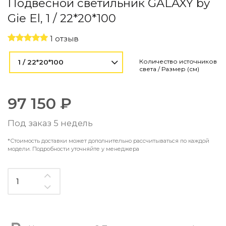
Подвесной светильник GALAXY by
Контемпорари
Производство архитектурного и декоративного осве
Gie El, 1 / 22*20*100
Мебель
1 отзыв
По типу
Количество источников
1 / 22*20*100
света / Размер (см)
Стулья
Столы и столики
Мягкая мебель
97 150 ₽
Кровати и матрасы
Комоды и тумбы
Под заказ 5 недель
Полки и стеллажи
Консоли
*Стоимость доставки может дополнительно рассчитываться по каждой
Мебель по назначению
модели. Подробности уточняйте у менеджера
Мебель для HoReCa
Производство мебели на заказ Romatti
Корпусная мебель на заказ
Шкафы и гардеробные на заказ
Мебель для ванной
Офисная мебель