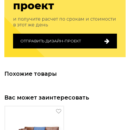
проект
Подбор, производство и комплектация по вашему диз
Все категории товаров
и получите расчет по срокам и стоимости
Бренды
в этот же день
Реализованные проекты
ОТПРАВИТЬ ДИЗАЙН-ПРОЕКТ
Похожие товары
Вас может заинтересовать