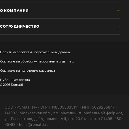
О КОМПАНИИ
СОТРУДНИЧЕСТВО
Политика обработки персональных данных
Согласие на обработку персональных данных
Согласие на получение рассылки
Публичная оферта
© 2026 Romatti
ООО «РОМАТТИ» · ОГРН 1185053035111 · ИНН 5029235847 ·
141033, Московская обл., г.о. Мытищи, п. Мебельной фабрики,
ул. Рассветная, д. 1А, помещ. VIII, оф. 20.04 · тел. +7 (495) 150-
45-88 · hello@romatti.ru