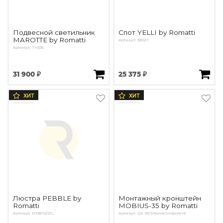
Подвесной светильник
Спот YELLI by Romatti
MAROTTE by Romatti
Артикул: 3302-1
Артикул: TH335
31 900 ₽
25 375 ₽
ХИТ
ХИТ
Люстра PEBBLE by
Монтажный кронштейн
Romatti
MOBIUS-35 by Romatti
Артикул: MD8112/21L
Артикул: QS-35/SteeveComponent