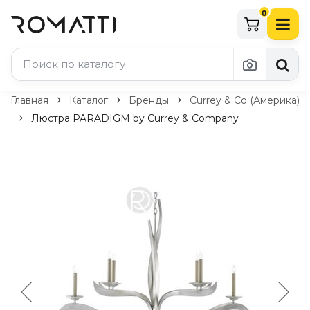
0
Каталог Romatti
Главная
Каталог
Бренды
Currey & Co (Америка)
Люстра PARADIGM by Currey & Company
Свет и освещение
По типу
Подвесные светильники
Люстры
Потолочные светильники
Бра и настенные светильники
Настольные лампы
Торшеры
Технический свет
Уличное освещение
Комплектующие