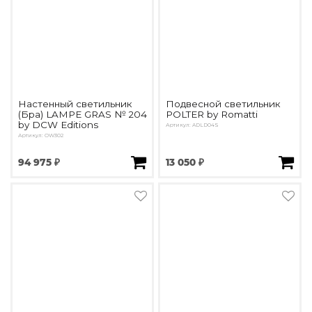
Настенный светильник
Подвесной светильник
(Бра) LAMPE GRAS № 204
POLTER by Romatti
by DCW Editions
Артикул: ADLD04S
Артикул: OW302
94 975 ₽
13 050 ₽