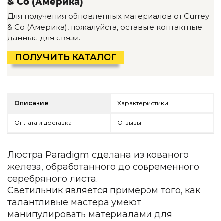
& Co (Америка)
Детская мебель
Для получения обновленных материалов от Currey
Уличная и садовая мебель
& Co (Америка), пожалуйста, оставьте контактные
Фитнес и wellness-оборудование
данные для связи.
Коллекции
ROOM — Modern
ПОЛУЧИТЬ КАТАЛОГ
INTERRA — Soft Modern
ARTOPIA — Mid-Century
DAYZ — Ethno
Все коллекции мебели
Описание
Характеристики
Подбор, производство и комплектация по вашему диз
Оплата и доставка
Отзывы
Декор
По типу
Люстра Paradigm сделана из кованого
железа, обработанного до современного
Для кухни
серебряного листа.
Предметы интерьера
Светильник является примером того, как
Зеркала
талантливые мастера умеют
Вентиляторы
манипулировать материалами для
Ковры