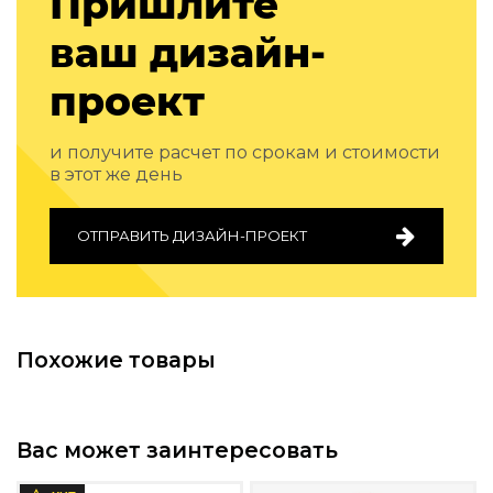
Пришлите
Подбор, производство и комплектация по вашему диз
ваш дизайн-
Все категории товаров
Бренды
проект
Реализованные проекты
и получите расчет по срокам и стоимости
в этот же день
ОТПРАВИТЬ ДИЗАЙН-ПРОЕКТ
Похожие товары
Вас может заинтересовать