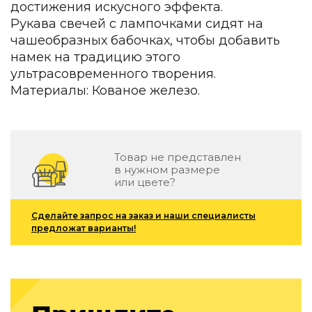
достижения искусного эффекта.
Зеленые стены
Дизайнерские кальяны
Рукава свечей с лампочками сидят на
Подбор, производство и комплектация по вашему диз
чашеобразных бабочках, чтобы добавить
намек на традицию этого
Сантехника и инженерия
ультрасовременного творения.
Материалы: Кованое железо.
Дизайнерские ванны
Подбор, производство и комплектация по вашему диз
Отделка и ремонт
Стены
Товар не представлен
в нужном размере
или цвете?
Акустические панели
Стеновые декоративные панели
для террас
Сделайте запрос на заказ и наши специалисты
предложат варианты!
Террасные и фасадные системы
Биоклиматические перголы
Камень
Изделия из натурального мрамора и камня
Светящийся камень