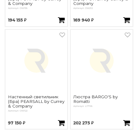
& Company
Company
Артикул: OW136
Артикул: OW212
194 155 ₽
169 940 ₽
Настенный светильник
Люстра BARGO'S by
(Бра) PEARSALL by Currey
Romatti
& Company
Артикул: L17196
Артикул: OW122
97 150 ₽
202 275 ₽