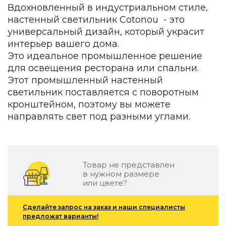
Зеленые стены
Вдохновленный в индустриальном стиле,
Дизайнерские кальяны
настенный светильник Cotonou - это
Подбор, производство и комплектация по вашему диз
универсальный дизайн, который украсит
интерьер вашего дома.
Сантехника и инженерия
Это идеальное промышленное решение
Дизайнерские ванны
для освещения ресторана или спальни.
Подбор, производство и комплектация по вашему диз
Этот промышленный настенный
светильник поставляется с поворотным
Отделка и ремонт
кронштейном, поэтому вы можете
Стены
направлять свет под разными углами.
Акустические панели
Стеновые декоративные панели
для террас
Товар не представлен
Террасные и фасадные системы
в нужном размере
или цвете?
Биоклиматические перголы
Камень
Сделайте запрос на заказ и наши специалисты
Изделия из натурального мрамора и камня
предложат варианты!
Светящийся камень