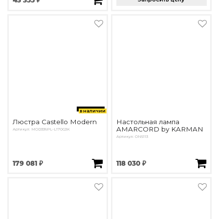
43 355 ₽
в наличии
Люстра Castello Modern
Настольная лампа
AMARCORD by KARMAN
Артикул: MOD336PL-L170G3K
Артикул: ON5113
179 081 ₽
118 030 ₽