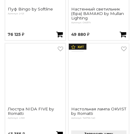
Пуф Bingo by Softline
Настенный светильник
(Бра) BAMAKO by Mullan
Артикул: 2-121
Lighting
Артикул: OW379
76 125 ₽
49 880 ₽
ХИТ
Люстра NIDA FIVE by
Настольная лампа OKVIST
Romatti
by Romatti
Артикул: L1661
Артикул: T49756-140
Запросить цену