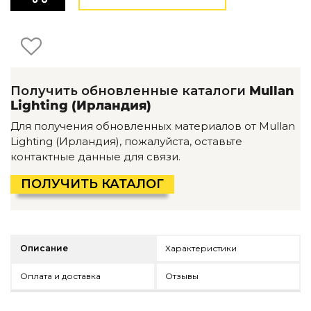
Детская мебель
Уличная и садовая мебель
Фитнес и wellness-оборудование
Коллекции
ROOM — Modern
Получить обновленные каталоги
Mullan
INTERRA — Soft Modern
Lighting (Ирландия)
ARTOPIA — Mid-Century
DAYZ — Ethno
Для получения обновленных материалов от Mullan
Все коллекции мебели
Lighting (Ирландия), пожалуйста, оставьте
контактные данные для связи.
Подбор, производство и комплектация по вашему диз
ПОЛУЧИТЬ КАТАЛОГ
Декор
По типу
Для кухни
Описание
Характеристики
Предметы интерьера
Зеркала
Оплата и доставка
Отзывы
Вентиляторы
Ковры