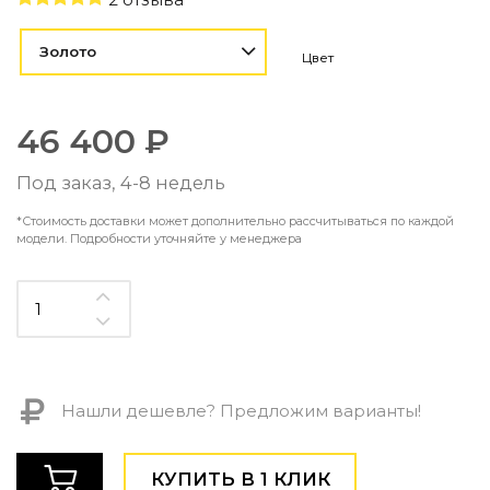
Контемпорари
Производство архитектурного и декоративного осве
Золото
Цвет
Мебель
По типу
46 400 ₽
Стулья
Столы и столики
Под заказ, 4-8 недель
Мягкая мебель
*Стоимость доставки может дополнительно рассчитываться по каждой
Кровати и матрасы
модели. Подробности уточняйте у менеджера
Комоды и тумбы
Полки и стеллажи
Консоли
Мебель по назначению
Мебель для HoReCa
Производство мебели на заказ Romatti
Корпусная мебель на заказ
Нашли дешевле? Предложим варианты!
Шкафы и гардеробные на заказ
Мебель для ванной
КУПИТЬ В 1 КЛИК
Офисная мебель