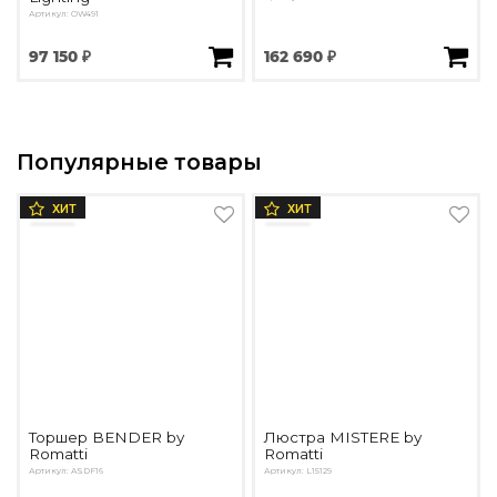
Артикул: OW491
97 150 ₽
162 690 ₽
Популярные товары
ХИТ
ХИТ
Торшер BENDER by
Люстра MISTERE by
Romatti
Romatti
Артикул: ASDF16
Артикул: L15129