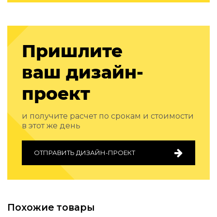
Подбор, производство и комплектация по вашему диз
Все категории товаров
Бренды
Пришлите
Реализованные проекты
ваш дизайн-
проект
и получите расчет по срокам и стоимости
в этот же день
ОТПРАВИТЬ ДИЗАЙН-ПРОЕКТ
Похожие товары