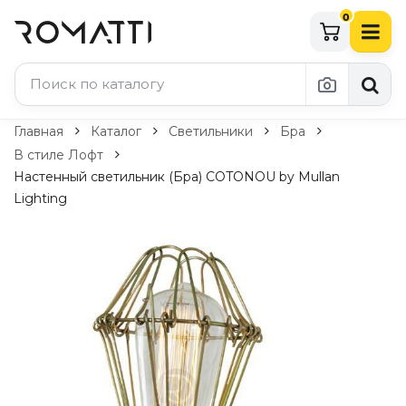
0
Каталог Romatti
Главная
Каталог
Светильники
Бра
В стиле Лофт
Свет и освещение
Настенный светильник (Бра) COTONOU by Mullan
Lighting
По типу
Подвесные светильники
Люстры
Потолочные светильники
Бра и настенные светильники
Настольные лампы
Торшеры
Технический свет
Уличное освещение
Комплектующие