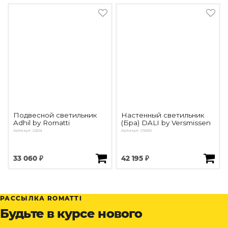
Подвесной светильник
Настенный светильник
Adhil by Romatti
(Бра) DALI by Versmissen
Артикул: G204
Артикул: OW59
33 060 ₽
42 195 ₽
РАССЫЛКА ROMATTI
Будьте в курсе нового