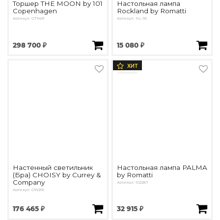
Торшер THE MOON by 101
Настольная лампа
Copenhagen
Rockland by Romatti
Артикул: OT9431
Артикул: NL-99
298 700 ₽
15 080 ₽
ХИТ
Настенный светильник
Настольная лампа PALMA
(Бра) CHOISY by Currey &
by Romatti
Company
Артикул: 10228T
Артикул: OW266
176 465 ₽
32 915 ₽