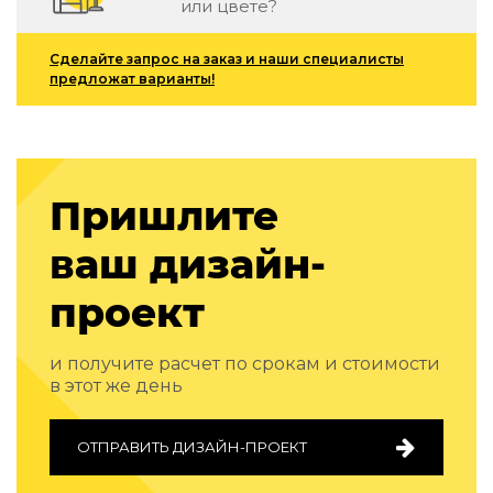
или цвете?
Подбор, производство и комплектация по вашему диз
Все категории товаров
Сделайте запрос на заказ и наши специалисты
предложат варианты!
Бренды
Реализованные проекты
Пришлите
ваш дизайн-
проект
и получите расчет по срокам и стоимости
в этот же день
ОТПРАВИТЬ ДИЗАЙН-ПРОЕКТ