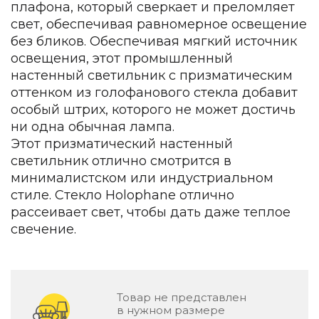
плафона, который сверкает и преломляет
Зеленые стены
Дизайнерские кальяны
свет, обеспечивая равномерное освещение
Подбор, производство и комплектация по вашему диз
без бликов. Обеспечивая мягкий источник
освещения, этот промышленный
Сантехника и инженерия
настенный светильник с призматическим
оттенком из голофанового стекла добавит
Дизайнерские ванны
Подбор, производство и комплектация по вашему диз
особый штрих, которого не может достичь
ни одна обычная лампа.
Отделка и ремонт
Этот призматический настенный
светильник отлично смотрится в
Стены
минималистском или индустриальном
Акустические панели
стиле. Стекло Holophane отлично
Стеновые декоративные панели
рассеивает свет, чтобы дать даже теплое
для террас
свечение.
Террасные и фасадные системы
Биоклиматические перголы
Камень
Товар не представлен
Изделия из натурального мрамора и камня
в нужном размере
Светящийся камень