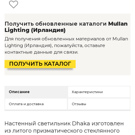
Детская мебель
Уличная и садовая мебель
Фитнес и wellness-оборудование
Коллекции
Получить обновленные каталоги
Mullan
Lighting (Ирландия)
ROOM — Modern
Для получения обновленных материалов от Mullan
INTERRA — Soft Modern
Lighting (Ирландия), пожалуйста, оставьте
ARTOPIA — Mid-Century
контактные данные для связи.
DAYZ — Ethno
Все коллекции мебели
ПОЛУЧИТЬ КАТАЛОГ
Подбор, производство и комплектация по вашему диз
Декор
Описание
Характеристики
По типу
Оплата и доставка
Отзывы
Для кухни
Предметы интерьера
Зеркала
Настенный светильник Dhaka изготовлен
Вентиляторы
из литого призматического стеклянного
Ковры