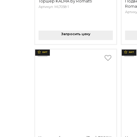
Торшер KALMA by Romatti
Подве
Romat
Артикул: ML7058-1
Артику
Запросить цену
ХИТ
ХИТ