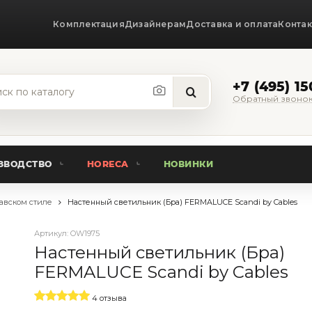
Комплектация
Дизайнерам
Доставка и оплата
Конта
+7 (495) 1
Обратный звоно
ЗВОДСТВО
HORECA
НОВИНКИ
авском стиле
Настенный светильник (Бра) FERMALUCE Scandi by Cables
Артикул:
OW1975
Настенный светильник (Бра)
FERMALUCE Scandi by Cables
4 отзыва