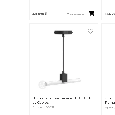
48 575 ₽
124 7
7 вариантов
Подвесной светильник TUBE BULB
Люстра
by Cables
Romat
Артикул: OPD11
Артику