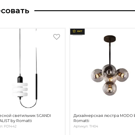
есовать
ХИТ
сной светильник SCANDI
Дизайнерская люстра MODO 
ALIST by Romatti
Romatti
л: PD1442
Артикул: TH04