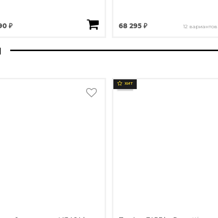
90 ₽
68 295 ₽
12 вариантов
ы
ХИТ