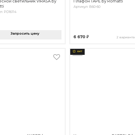
сной светильник VIRASA by
Плафон TAPE by Romatti
ti
Артикул: B60-60
л: PD16114
Запросить цену
6 670 ₽
2 варианта
ХИТ