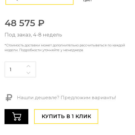
Контемпорари
Производство архитектурного и декоративного осве
Мебель
48 575 ₽
По типу
Под заказ, 4-8 недель
Стулья
*Стоимость доставки может дополнительно рассчитываться по каждой
Столы и столики
модели. Подробности уточняйте у менеджера
Мягкая мебель
Кровати и матрасы
Комоды и тумбы
Полки и стеллажи
Консоли
Мебель по назначению
Нашли дешевле? Предложим варианты!
Мебель для HoReCa
Производство мебели на заказ Romatti
Корпусная мебель на заказ
КУПИТЬ В 1 КЛИК
Шкафы и гардеробные на заказ
Мебель для ванной
Офисная мебель