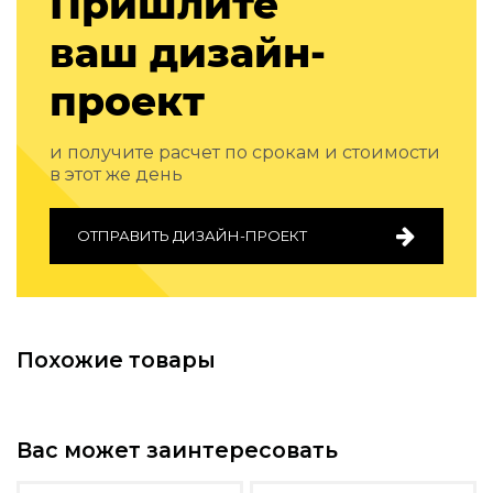
Пришлите
Подбор, производство и комплектация по вашему диз
ваш дизайн-
Все категории товаров
Бренды
проект
Реализованные проекты
и получите расчет по срокам и стоимости
в этот же день
ОТПРАВИТЬ ДИЗАЙН-ПРОЕКТ
Похожие товары
Вас может заинтересовать