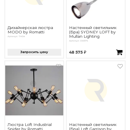
Дизайнерская люстра
Настенный светильник
MODO by Romatti
(Бра) SYDNEY LOFT by
Mullan Lighting
Артикул: TH04
Артикул: OW375
Запросить цену
48 575 ₽
Люстра Loft Industrial
Настенный светильник
Spider by Romatti
(Бра) Loft Garrison by