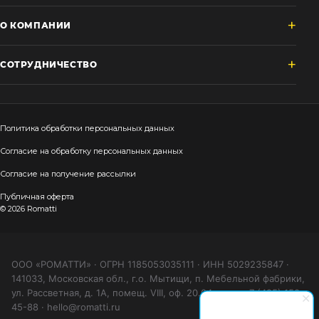
О КОМПАНИИ
СОТРУДНИЧЕСТВО
Политика обработки персональных данных
Согласие на обработку персональных данных
Согласие на получение рассылки
Публичная оферта
© 2026 Romatti
ООО «РОМАТТИ» · ОГРН 1185053035111 · ИНН 5029235847 ·
141033, Московская обл., г.о. Мытищи, п. Мебельной фабрики,
ул. Рассветная, д. 1А, помещ. VIII, оф. 20.04 · тел. +7 (495) 150-
45-88 · hello@romatti.ru