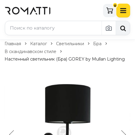
0
Каталог Romatti
Главная
Каталог
Светильники
Бра
В скандинавском стиле
Свет и освещение
Настенный светильник (Бра) GOREY by Mullan Lighting
По типу
Подвесные светильники
Люстры
Потолочные светильники
Бра и настенные светильники
Настольные лампы
Торшеры
Технический свет
Уличное освещение
Комплектующие