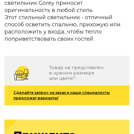
светильник Gorey приносит
Зеленые стены
Дизайнерские кальяны
оригинальность в любой стиль.
Подбор, производство и комплектация по вашему диз
Этот стильный светильник - отличный
способ осветить спальню, прихожую или
Сантехника и инженерия
расположить у входа, чтобы тепло
поприветствовать своих гостей.
Дизайнерские ванны
Подбор, производство и комплектация по вашему диз
Отделка и ремонт
Стены
Товар не представлен
в нужном размере
или цвете?
Акустические панели
Стеновые декоративные панели
для террас
Сделайте запрос на заказ и наши специалисты
предложат варианты!
Террасные и фасадные системы
Биоклиматические перголы
Камень
Изделия из натурального мрамора и камня
Светящийся камень