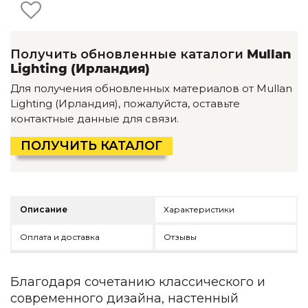
Детская мебель
Уличная и садовая мебель
Фитнес и wellness-оборудование
Коллекции
Получить обновленные каталоги
Mullan
Lighting (Ирландия)
ROOM — Modern
Для получения обновленных материалов от Mullan
INTERRA — Soft Modern
Lighting (Ирландия), пожалуйста, оставьте
ARTOPIA — Mid-Century
контактные данные для связи.
DAYZ — Ethno
Все коллекции мебели
ПОЛУЧИТЬ КАТАЛОГ
Подбор, производство и комплектация по вашему диз
Декор
Описание
Характеристики
По типу
Оплата и доставка
Отзывы
Для кухни
Предметы интерьера
Зеркала
Благодаря сочетанию классического и
Вентиляторы
современного дизайна, настенный
Ковры