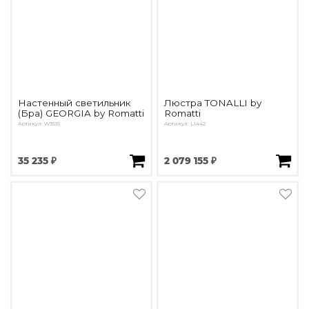
Настенный светильник
Люстра TONALLI by
(Бра) GEORGIA by Romatti
Romatti
Артикул: W3515
Артикул: L1442
35 235 ₽
2 079 155 ₽