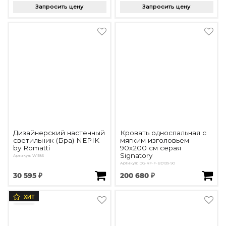
Запросить цену
Запросить цену
Дизайнерский настенный
Кровать односпальная с
светильник (Бра) NEPIK
мягким изголовьем
by Romatti
90х200 см серая
Signatory
Артикул: W1185
Артикул: DG-RF-F-BD139-90
30 595 ₽
200 680 ₽
ХИТ