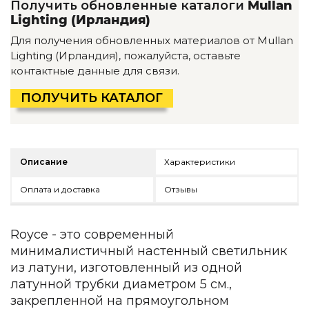
Получить обновленные каталоги
Mullan
Детская мебель
Lighting (Ирландия)
Уличная и садовая мебель
Фитнес и wellness-оборудование
Для получения обновленных материалов от Mullan
Коллекции
Lighting (Ирландия), пожалуйста, оставьте
контактные данные для связи.
ROOM — Modern
INTERRA — Soft Modern
ПОЛУЧИТЬ КАТАЛОГ
ARTOPIA — Mid-Century
DAYZ — Ethno
Все коллекции мебели
Описание
Характеристики
Подбор, производство и комплектация по вашему диз
Декор
Оплата и доставка
Отзывы
По типу
Royce - это современный
Для кухни
минималистичный настенный светильник
Предметы интерьера
из латуни, изготовленный из одной
Зеркала
латунной трубки диаметром 5 см.,
Вентиляторы
закрепленной на прямоугольном
Ковры