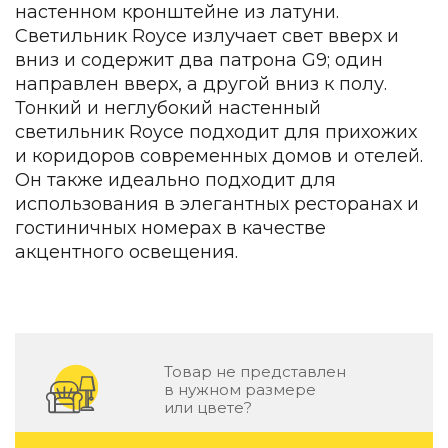
настенном кронштейне из латуни.
Зеленые стены
Дизайнерские кальяны
Светильник Royce излучает свет вверх и
Подбор, производство и комплектация по вашему диз
вниз и содержит два патрона G9; один
направлен вверх, а другой вниз к полу.
Сантехника и инженерия
Тонкий и неглубокий настенный
Дизайнерские ванны
светильник Royce подходит для прихожих
Подбор, производство и комплектация по вашему диз
и коридоров современных домов и отелей.
Он также идеально подходит для
Отделка и ремонт
использования в элегантных ресторанах и
Стены
гостиничных номерах в качестве
акцентного освещения.
Акустические панели
Стеновые декоративные панели
для террас
Террасные и фасадные системы
Биоклиматические перголы
Товар не представлен
Камень
в нужном размере
или цвете?
Изделия из натурального мрамора и камня
Светящийся камень