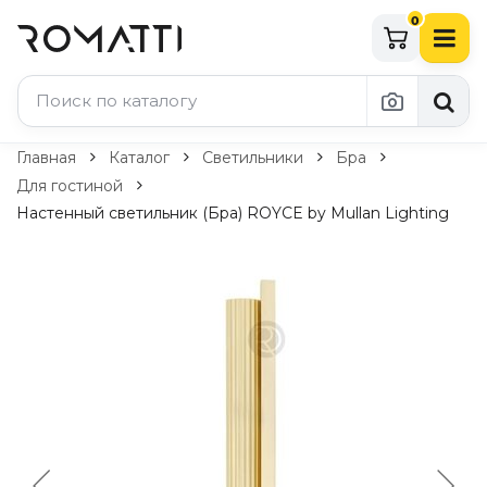
0
Каталог Romatti
Главная
Каталог
Светильники
Бра
Для гостиной
Свет и освещение
Настенный светильник (Бра) ROYCE by Mullan Lighting
По типу
Подвесные светильники
Люстры
Потолочные светильники
Бра и настенные светильники
Настольные лампы
Торшеры
Технический свет
Уличное освещение
Комплектующие