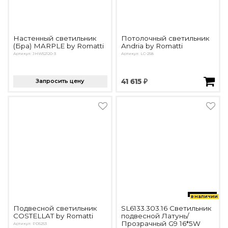
Настенный светильник
Потолочный светильник
(Бра) MARPLE by Romatti
Andria by Romatti
Артикул: JHW52120-3
Артикул: LС-258
Запросить цену
41 615 ₽
в наличии
Подвесной светильник
SL6133.303.16 Светильник
COSTELLAT by Romatti
подвесной Латунь/
Прозрачный G9 16*5W
Артикул: PD5253