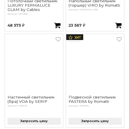
Потолочный светильник
Напольный светильник
LUXURY FERMALUCE
(торшер) VIRO by Romatti
GLAM by Cables
Артикул: MOD070FL-02B
Артикул: OPT2551
48 575 ₽
23 567 ₽
ХИТ
Настенный светильник
Подвесной светильник
(Бра) VOA by SERIP
PASTERA by Romatti
Артикул: OW5175
Артикул: PDD1615
Запросить цену
Запросить цену