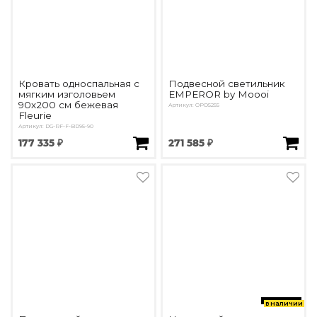
Кровать односпальная с
Подвесной светильник
мягким изголовьем
EMPEROR by Moooi
90х200 см бежевая
Артикул: OPD5255
Fleurie
Артикул: DG-RF-F-BD95-90
177 335 ₽
271 585 ₽
в наличии