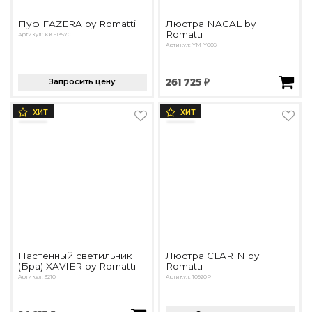
Пуф FAZERA by Romatti
Люстра NAGAL by
Romatti
Артикул: KKE1357C
Артикул: YM-Y009
Запросить цену
261 725 ₽
ХИТ
ХИТ
Настенный светильник
Люстра CLARIN by
(Бра) XAVIER by Romatti
Romatti
Артикул: 3210
Артикул: 10920P