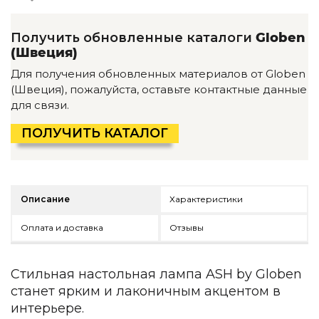
Детская мебель
Уличная и садовая мебель
Получить обновленные каталоги
Globen
Фитнес и wellness-оборудование
(Швеция)
Коллекции
Для получения обновленных материалов от Globen
ROOM — Modern
(Швеция), пожалуйста, оставьте контактные данные
INTERRA — Soft Modern
для связи.
ARTOPIA — Mid-Century
DAYZ — Ethno
ПОЛУЧИТЬ КАТАЛОГ
Все коллекции мебели
Подбор, производство и комплектация по вашему диз
Декор
Описание
Характеристики
По типу
Оплата и доставка
Отзывы
Для кухни
Предметы интерьера
Стильная настольная лампа ASH by Globen
Зеркала
станет ярким и лаконичным акцентом в
Вентиляторы
интерьере.
Ковры