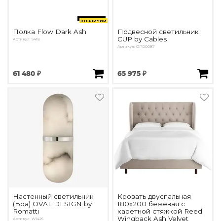
в наличии
Полка Flow Dark Ash
Подвесной светильник
CUP by Cables
Артикул: 5418
Артикул: OPD0087
61 480 ₽
65 975 ₽
Настенный светильник
Кровать двуспальная
(Бра) OVAL DESIGN by
180х200 бежевая с
Romatti
каретной стяжкой Reed
Wingback Ash Velvet
Артикул: W1426