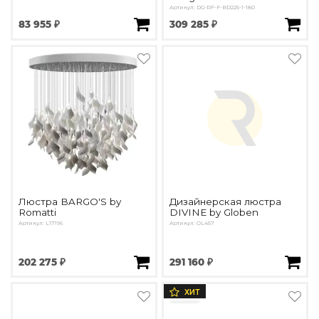
Артикул: DG-RF-F-BD225-1-180
83 955 ₽
309 285 ₽
Люстра BARGO'S by
Дизайнерская люстра
Romatti
DIVINE by Globen
Артикул: L17196
Артикул: OL457
202 275 ₽
291 160 ₽
ХИТ