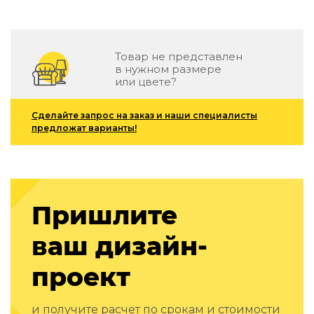
Зеленые стены
Дизайнерские кальяны
Подбор, производство и комплектация по вашему диз
Товар не представлен
Сантехника и инженерия
в нужном размере
или цвете?
Дизайнерские ванны
Подбор, производство и комплектация по вашему диз
Сделайте запрос на заказ и наши специалисты
предложат варианты!
Отделка и ремонт
Стены
Акустические панели
Стеновые декоративные панели
Пришлите
для террас
ваш дизайн-
Террасные и фасадные системы
Биоклиматические перголы
проект
Камень
Изделия из натурального мрамора и камня
Светящийся камень
и получите расчет по срокам и стоимости