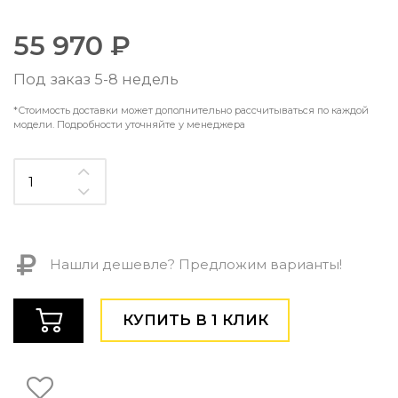
Контемпорари
Производство архитектурного и декоративного осве
55 970 ₽
Мебель
Под заказ 5-8 недель
По типу
*Стоимость доставки может дополнительно рассчитываться по каждой
Стулья
модели. Подробности уточняйте у менеджера
Столы и столики
Мягкая мебель
Кровати и матрасы
Комоды и тумбы
Полки и стеллажи
Консоли
Мебель по назначению
Нашли дешевле? Предложим варианты!
Мебель для HoReCa
Производство мебели на заказ Romatti
КУПИТЬ В 1 КЛИК
Корпусная мебель на заказ
Шкафы и гардеробные на заказ
Мебель для ванной
Офисная мебель