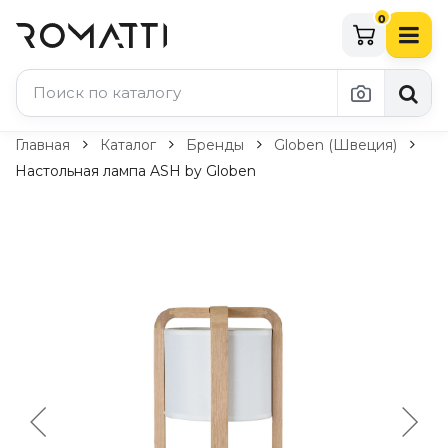
0
Каталог Romatti
Главная
Каталог
Бренды
Globen (Швеция)
Настольная лампа ASH by Globen
Свет и освещение
По типу
Подвесные светильники
Люстры
Потолочные светильники
Бра и настенные светильники
Настольные лампы
Торшеры
Технический свет
Уличное освещение
Комплектующие