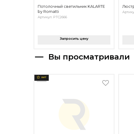
Потолочный светильник KALARTE
Люстр
by Romatti
Артику
Артикул: PTC2666
Запросить цену
Вы просматривали
ХИТ