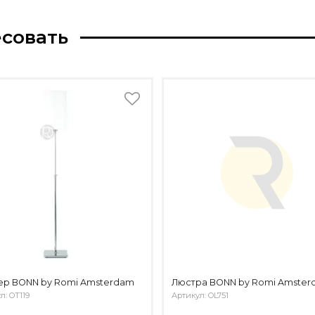
есовать
ер BONN by Romi Amsterdam
Люстра BONN by Romi Amste
л: OT119
Артикул: OL751