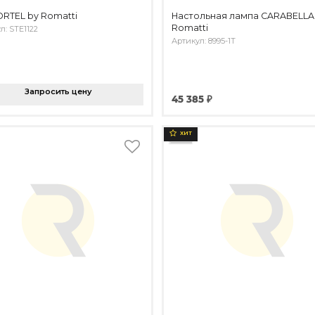
ORTEL by Romatti
Настольная лампа CARABELLA
Romatti
л: STE1122
Артикул: 8995-1T
Запросить цену
45 385 ₽
ХИТ