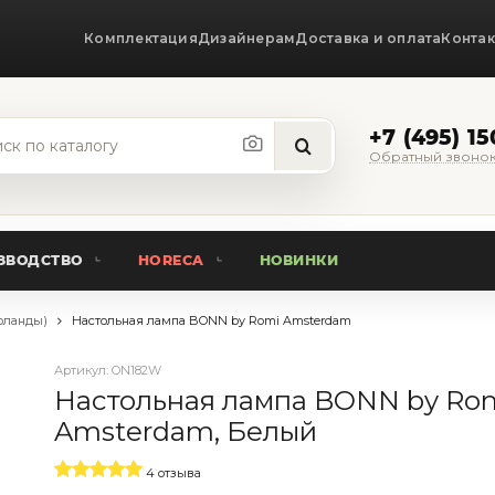
Комплектация
Дизайнерам
Доставка и оплата
Конта
+7 (495) 1
Обратный звоно
ЗВОДСТВО
HORECA
НОВИНКИ
рланды)
Настольная лампа BONN by Romi Amsterdam
Артикул:
ON182W
Настольная лампа BONN by Ro
Amsterdam, Белый
4 отзыва