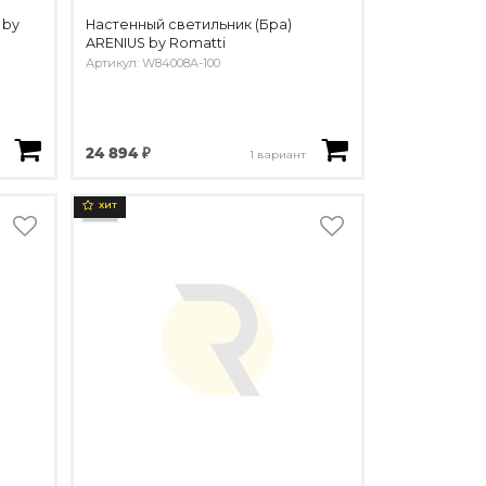
 by
Настенный светильник (Бра)
ARENIUS by Romatti
Артикул: W84008A-100
24 894 ₽
1 вариант
ХИТ