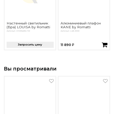
Настенный светильник
Алюминиевый плафон
(Бра) LOUISA by Romatti
KANE by Romatti
Артикул: JHW52234-1W
Артикул: L48-A100
Запросить цену
11 890 ₽
Вы просматривали