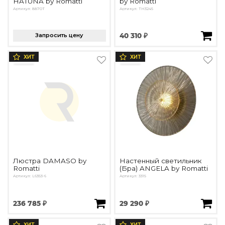
HATUNA by Romatti
by Romatti
Артикул: 8870T
Артикул: ТН3245
Запросить цену
40 310 ₽
ХИТ
ХИТ
Люстра DAMASO by
Настенный светильник
Romatti
(Бра) ANGELA by Romatti
Артикул: L6353-6
Артикул: 3315
236 785 ₽
29 290 ₽
ХИТ
ХИТ