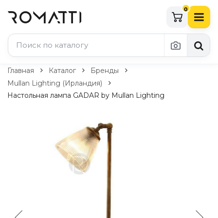
0
Каталог Romatti
Главная
Каталог
Бренды
Mullan Lighting (Ирландия)
Свет и освещение
Настольная лампа GADAR by Mullan Lighting
По типу
Подвесные светильники
Люстры
Потолочные светильники
Бра и настенные светильники
Настольные лампы
Торшеры
Технический свет
Уличное освещение
Комплектующие