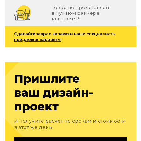
Подбор, производство и комплектация по вашему диз
Товар не представлен
в нужном размере
Все категории товаров
или цвете?
Бренды
Реализованные проекты
Сделайте запрос на заказ и наши специалисты
предложат варианты!
Пришлите
ваш дизайн-
проект
и получите расчет по срокам и стоимости
в этот же день