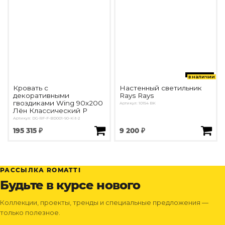
в наличии
Кровать с
Настенный светильник
декоративными
Rays Rays
гвоздиками Wing 90х200
Артикул: 10154 BK
Лён Классический Р
Артикул: DG-RF-F-BD001-90-Kit-2
195 315 ₽
9 200 ₽
РАССЫЛКА ROMATTI
Будьте в курсе нового
Коллекции, проекты, тренды и специальные предложения —
только полезное.