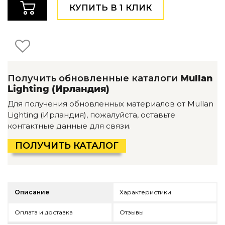
Детская мебель
КУПИТЬ В 1 КЛИК
Уличная и садовая мебель
Фитнес и wellness-оборудование
Коллекции
ROOM — Modern
INTERRA — Soft Modern
Получить обновленные каталоги
Mullan
ARTOPIA — Mid-Century
Lighting (Ирландия)
DAYZ — Ethno
Все коллекции мебели
Для получения обновленных материалов от Mullan
Lighting (Ирландия), пожалуйста, оставьте
Подбор, производство и комплектация по вашему диз
контактные данные для связи.
Декор
ПОЛУЧИТЬ КАТАЛОГ
По типу
Для кухни
Предметы интерьера
Описание
Характеристики
Зеркала
Вентиляторы
Оплата и доставка
Отзывы
Ковры