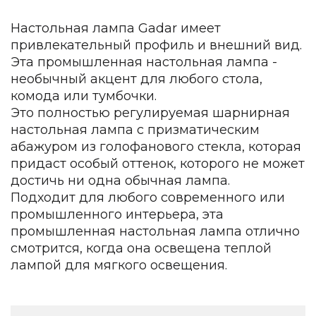
Зеленые стены
Дизайнерские кальяны
Настольная лампа Gadar имеет
Подбор, производство и комплектация по вашему диз
привлекательный профиль и внешний вид.
Эта промышленная настольная лампа -
Сантехника и инженерия
необычный акцент для любого стола,
Дизайнерские ванны
комода или тумбочки.
Подбор, производство и комплектация по вашему диз
Это полностью регулируемая шарнирная
настольная лампа с призматическим
Отделка и ремонт
абажуром из голофанового стекла, которая
Стены
придаст особый оттенок, которого не может
достичь ни одна обычная лампа.
Акустические панели
Подходит для любого современного или
Стеновые декоративные панели
промышленного интерьера, эта
для террас
промышленная настольная лампа отлично
Террасные и фасадные системы
смотрится, когда она освещена теплой
Биоклиматические перголы
лампой для мягкого освещения.
Камень
Изделия из натурального мрамора и камня
Светящийся камень