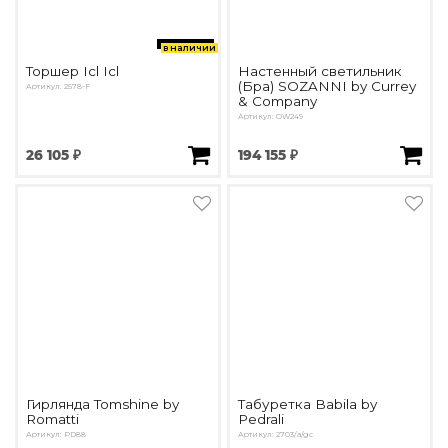
в наличии
Торшер Icl Icl
Настенный светильник
(Бра) SOZANNI by Currey
Артикул: 2578-F
& Company
Артикул: OW249
26 105 ₽
194 155 ₽
Гирлянда Tomshine by
Табуретка Babila by
Romatti
Pedrali
Артикул: PD88
Артикул: 2703/a/gc