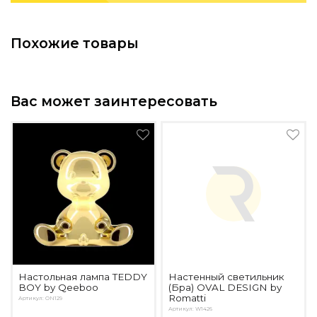
Подбор, производство и комплектация по вашему диз
Все категории товаров
Похожие товары
Бренды
Реализованные проекты
Вас может заинтересовать
Настольная лампа TEDDY
Настенный светильник
BOY by Qeeboo
(Бра) OVAL DESIGN by
Romatti
Артикул: ON129
Артикул: W1426