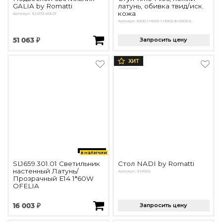
GALIA by Romatti
латунь, обивка твид/иск.
кожа
Артикул: SL6113.453.01
Артикул: 5900-1+5901-1+5902-8+5903-6
51 063 ₽
Запросить цену
ХИТ
в наличии
SL1659.301.01 Светильник
Стол NADI by Romatti
настенный Латунь/
Артикул: SH004
Прозрачный E14 1*60W
OFELIA
16 003 ₽
Запросить цену