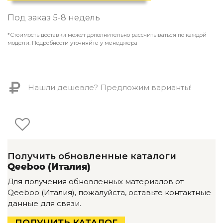
Контемпорари
Производство архитектурного и декоративного осве
Под заказ 5-8 недель
Мебель
*Стоимость доставки может дополнительно рассчитываться по каждой
модели. Подробности уточняйте у менеджера
По типу
Стулья
Столы и столики
Нашли дешевле? Предложим варианты!
Мягкая мебель
Кровати и матрасы
Комоды и тумбы
Полки и стеллажи
Консоли
Мебель по назначению
Получить обновленные каталоги
Мебель для HoReCa
Qeeboo (Италия)
Производство мебели на заказ Romatti
Для получения обновленных материалов от
Корпусная мебель на заказ
Qeeboo (Италия), пожалуйста, оставьте контактные
Шкафы и гардеробные на заказ
данные для связи.
Мебель для ванной
Офисная мебель
ПОЛУЧИТЬ КАТАЛОГ