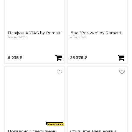
Плафон ARTAS by Romatti
Бра "Ромикс" by Romatti
Артикул: B30-70
Артикул: 1039
6 235 ₽
25 375 ₽
в наличии
Подвесной светильник
Стул Time Flies, ножки