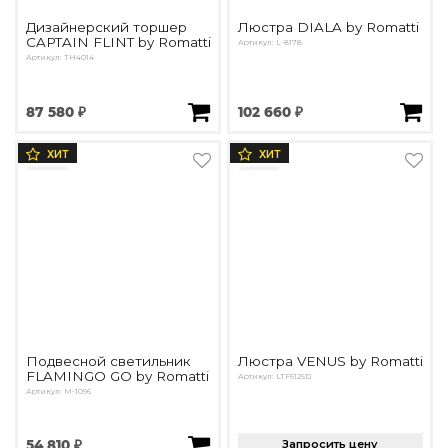
Дизайнерский торшер
Люстра DIALA by Romatti
CAPTAIN FLINT by Romatti
Артикул: L-8178
Артикул: TH4014
87 580 ₽
102 660 ₽
ХИТ
ХИТ
Подвесной светильник
Люстра VENUS by Romatti
FLAMINGO GO by Romatti
Артикул: LTF6126D
Артикул: M-1096
54 810 ₽
Запросить цену