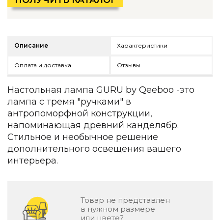
Детская мебель
Уличная и садовая мебель
Фитнес и wellness-оборудование
Коллекции
Описание
Характеристики
ROOM — Modern
Оплата и доставка
Отзывы
INTERRA — Soft Modern
ARTOPIA — Mid-Century
DAYZ — Ethno
Настольная лампа GURU by Qeeboo -это
Все коллекции мебели
лампа с тремя "ручками" в
антропоморфной конструкции,
Подбор, производство и комплектация по вашему диз
напоминающая древний канделябр.
Декор
Стильное и необычное решение
дополнительного освещения вашего
По типу
интерьера.
Для кухни
Предметы интерьера
Зеркала
Товар не представлен
Вентиляторы
в нужном размере
Ковры
или цвете?