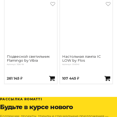
Подвесной светильник
Настольная лампа IC
Flamingo by Vibia
LOW by Flos
Артикул: 1530-18
Артикул: ON5141
261 145 ₽
107 445 ₽
РАССЫЛКА ROMATTI
Будьте в курсе нового
Коллекции, проекты, тренды и специальные предложения —