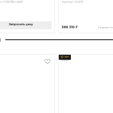
л: JH52158-L4600
Артикул: OL1613
Запросить цену
388 310 ₽
3 варианта
ы
ХИТ