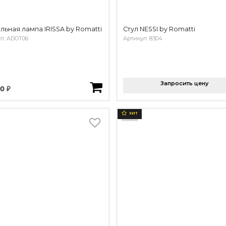
льная лампа IRISSA by Romatti
Стул NESSI by Romatti
л: ADOT06
Артикул: 8304
Запросить цену
0 ₽
ХИТ