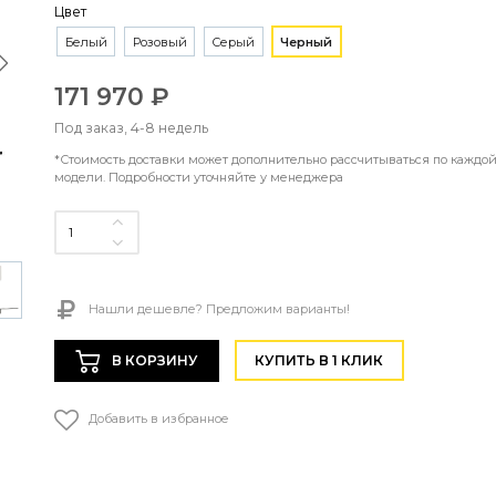
Цвет
Белый
Розовый
Серый
Черный
171 970 ₽
Под заказ, 4-8 недель
*Стоимость доставки может дополнительно рассчитываться по каждо
модели. Подробности уточняйте у менеджера
Нашли дешевле? Предложим варианты!
В КОРЗИНУ
КУПИТЬ В 1 КЛИК
Добавить в избранное