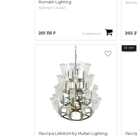
Romatti Lighting
Артику
Артикул: OL4621
201 115 ₽
202 2
2 варианта
ХИТ
Люстра LARAGH by Mullan Lighting
Люстр