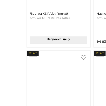
Люстра KEIRA by Romatti
Насто
Артикул: MOD92090-24+16+8+4
Артику
Запросить цену
94 83
ХИТ
ХИТ