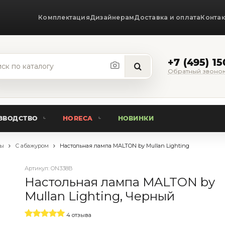
Комплектация
Дизайнерам
Доставка и оплата
Конта
+7 (495) 1
Обратный звоно
ЗВОДСТВО
HORECA
НОВИНКИ
пы
С абажуром
Настольная лампа MALTON by Mullan Lighting
Артикул:
ON338B
Настольная лампа MALTON by
Mullan Lighting, Черный
4 отзыва