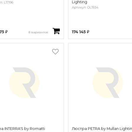
Lighting
л: L17196
Артикул: OL1934
75 ₽
174 145 ₽
8 вариантов
а INTERRA'S by Romatti
Люстра PETRA by Mullan Lighti