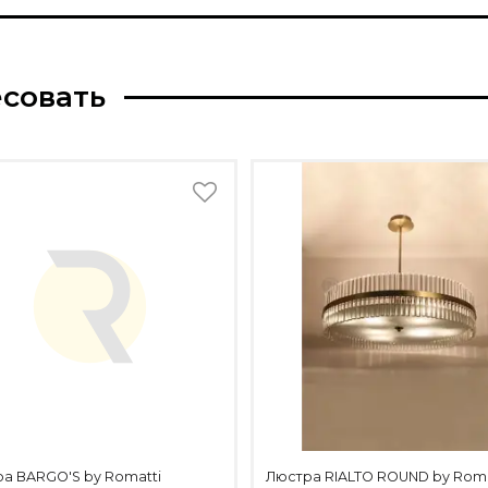
есовать
а BARGO'S by Romatti
Люстра RIALTO ROUND by Roma