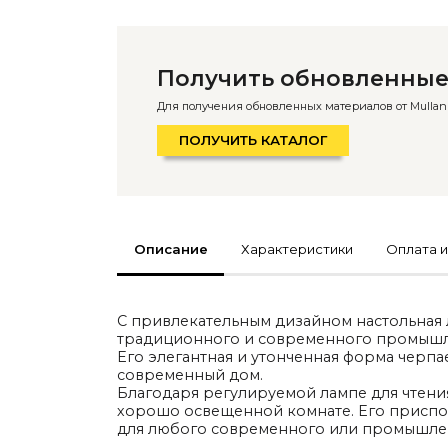
По типу
Стулья
Столы и столики
Получить обновленные
Мягкая мебель
Кровати и матрасы
Для получения обновленных материалов от Mullan L
Комоды и тумбы
Полки и стеллажи
ПОЛУЧИТЬ КАТАЛОГ
Консоли
Мебель по назначению
Мебель для HoReCa
Производство мебели на заказ Romatti
Корпусная мебель на заказ
Шкафы и гардеробные на заказ
Мебель для ванной
Описание
Характеристики
Оплата и
Офисная мебель
Детская мебель
Уличная и садовая мебель
Фитнес и wellness-оборудование
С привлекательным дизайном настольная л
Коллекции
традиционного и современного промышл
ROOM — Modern
Его элегантная и утонченная форма черпа
INTERRA — Soft Modern
современный дом.
ARTOPIA — Mid-Century
Благодаря регулируемой лампе для чтени
DAYZ — Ethno
хорошо освещенной комнате. Его приспо
Все коллекции мебели
для любого современного или промышле
Подбор, производство и комплектация по вашему дизайн-проекту