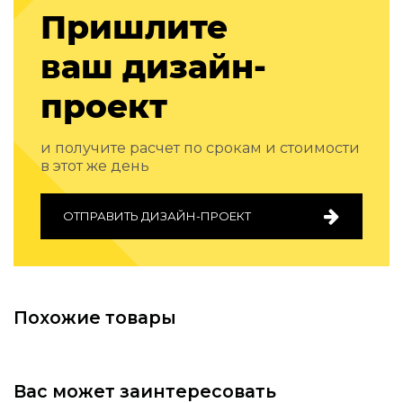
Подбор, производство и комплектация по вашему диз
Пришлите
Все категории товаров
ваш дизайн-
Бренды
Реализованные проекты
проект
и получите расчет по срокам и стоимости
в этот же день
ОТПРАВИТЬ ДИЗАЙН-ПРОЕКТ
Похожие товары
Вас может заинтересовать