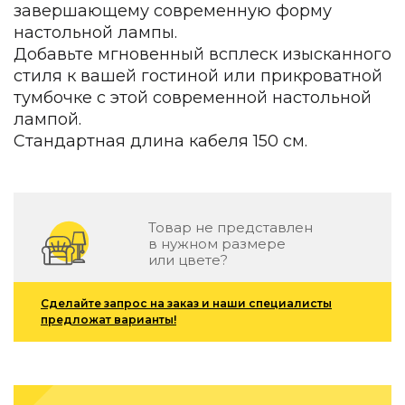
завершающему современную форму
Зеленые стены
Дизайнерские кальяны
настольной лампы.
Подбор, производство и комплектация по вашему диз
Добавьте мгновенный всплеск изысканного
стиля к вашей гостиной или прикроватной
Сантехника и инженерия
тумбочке с этой современной настольной
Дизайнерские ванны
лампой.
Подбор, производство и комплектация по вашему диз
Стандартная длина кабеля 150 см.
Отделка и ремонт
Стены
Товар не представлен
Акустические панели
в нужном размере
Стеновые декоративные панели
или цвете?
для террас
Сделайте запрос на заказ и наши специалисты
Террасные и фасадные системы
предложат варианты!
Биоклиматические перголы
Камень
Изделия из натурального мрамора и камня
Светящийся камень