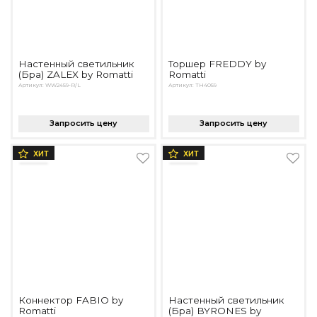
Настенный светильник
Торшер FREDDY by
(Бра) ZALEX by Romatti
Romatti
Артикул: WW2459-R/L
Артикул: TH4059
Запросить цену
Запросить цену
ХИТ
ХИТ
Коннектор FABIO by
Настенный светильник
Romatti
(Бра) BYRONES by