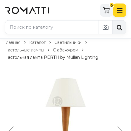
0
Каталог Romatti
Главная
Каталог
Светильники
Настольные лампы
С абажуром
Свет и освещение
Настольная лампа PERTH by Mullan Lighting
По типу
Подвесные светильники
Люстры
Потолочные светильники
Бра и настенные светильники
Настольные лампы
Торшеры
Технический свет
Уличное освещение
Комплектующие