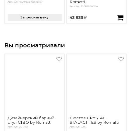
Romatti
Артикул: FCL/PowerConnector
Артикул: AJDB23-9006-A
Запросить цену
43 935 ₽
Вы просматривали
Дизайнерский барный
Люстра CRYSTAL
стул CIBO by Romatti
STALACTITES by Romatti
Артикул: BST1981
Артикул: L2951