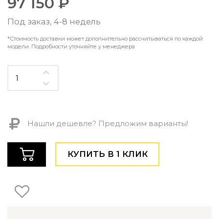
97 150 ₽
Контемпорари
Производство архитектурного и декоративного осве
Под заказ, 4-8 недель
Мебель
*Стоимость доставки может дополнительно рассчитываться по каждой
модели. Подробности уточняйте у менеджера
По типу
Стулья
Столы и столики
Мягкая мебель
Кровати и матрасы
Комоды и тумбы
Полки и стеллажи
Нашли дешевле? Предложим варианты!
Консоли
Мебель по назначению
КУПИТЬ В 1 КЛИК
Мебель для HoReCa
Производство мебели на заказ Romatti
Корпусная мебель на заказ
Шкафы и гардеробные на заказ
Мебель для ванной
Офисная мебель