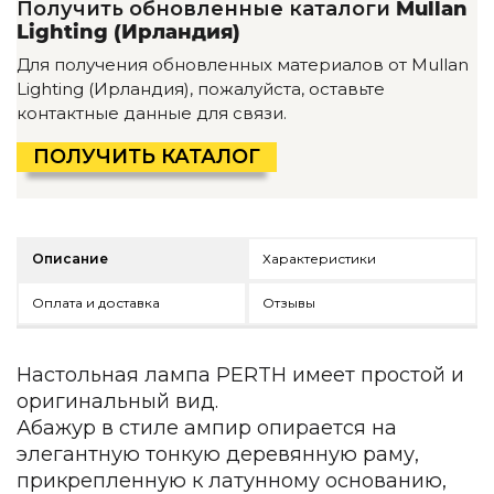
Получить обновленные каталоги
Mullan
Детская мебель
Lighting (Ирландия)
Уличная и садовая мебель
Фитнес и wellness-оборудование
Для получения обновленных материалов от Mullan
Коллекции
Lighting (Ирландия), пожалуйста, оставьте
контактные данные для связи.
ROOM — Modern
INTERRA — Soft Modern
ПОЛУЧИТЬ КАТАЛОГ
ARTOPIA — Mid-Century
DAYZ — Ethno
Все коллекции мебели
Описание
Характеристики
Подбор, производство и комплектация по вашему диз
Декор
Оплата и доставка
Отзывы
По типу
Настольная лампа PERTH имеет простой и
Для кухни
оригинальный вид.
Предметы интерьера
Абажур в стиле ампир опирается на
Зеркала
элегантную тонкую деревянную раму,
Вентиляторы
прикрепленную к латунному основанию,
Ковры