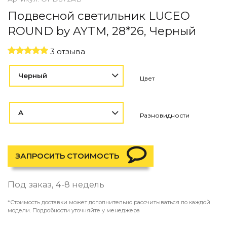
Контемпорари
Подвесной светильник LUCEO
Производство архитектурного и декоративного осве
ROUND by AYTM, 28*26, Черный
Мебель
3 отзыва
По типу
Стулья
Черный
Цвет
Столы и столики
Мягкая мебель
Кровати и матрасы
A
Комоды и тумбы
Разновидности
Полки и стеллажи
Консоли
Мебель по назначению
ЗАПРОСИТЬ СТОИМОСТЬ
Мебель для HoReCa
Производство мебели на заказ Romatti
Под заказ, 4-8 недель
Корпусная мебель на заказ
Шкафы и гардеробные на заказ
*Стоимость доставки может дополнительно рассчитываться по каждой
Мебель для ванной
модели. Подробности уточняйте у менеджера
Офисная мебель