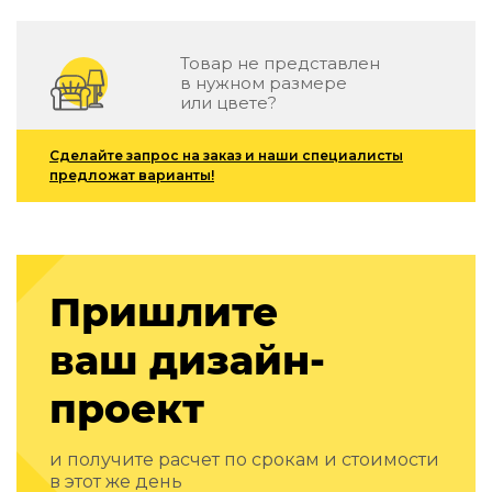
Подбор, производство и комплектация по вашему диз
Все категории товаров
Товар не представлен
Бренды
в нужном размере
или цвете?
Реализованные проекты
Сделайте запрос на заказ и наши специалисты
предложат варианты!
Пришлите
ваш дизайн-
проект
и получите расчет по срокам и стоимости
в этот же день