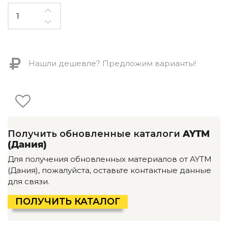
Детская мебель
Уличная и садовая мебель
Фитнес и wellness-оборудование
Коллекции
ROOM — Modern
Нашли дешевле? Предложим варианты!
INTERRA — Soft Modern
ARTOPIA — Mid-Century
DAYZ — Ethno
Все коллекции мебели
Подбор, производство и комплектация по вашему диз
Получить обновленные каталоги
AYTM
Декор
(Дания)
По типу
Для получения обновленных материалов от AYTM
(Дания), пожалуйста, оставьте контактные данные
Для кухни
для связи.
Предметы интерьера
Зеркала
ПОЛУЧИТЬ КАТАЛОГ
Вентиляторы
Ковры