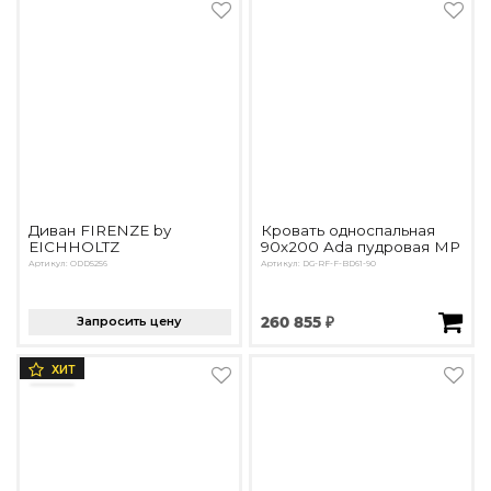
Диван FIRENZE by
Кровать односпальная
EICHHOLTZ
90х200 Ada пудровая МР
Артикул: ODD5256
Артикул: DG-RF-F-BD61-90
Запросить цену
260 855 ₽
ХИТ