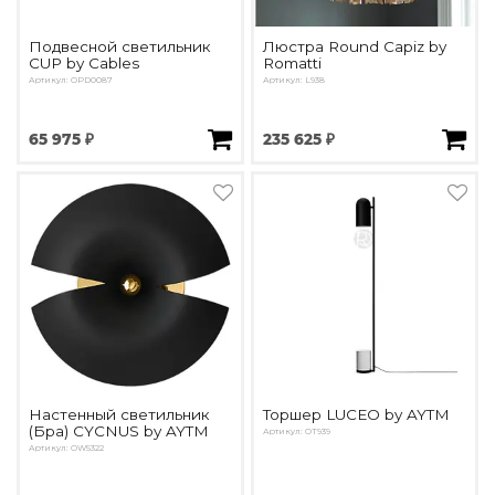
Подвесной светильник
Люстра Round Capiz by
CUP by Cables
Romatti
Артикул: OPD0087
Артикул: L938
65 975 ₽
235 625 ₽
Настенный светильник
Торшер LUCEO by AYTM
(Бра) CYCNUS by AYTM
Артикул: OT939
Артикул: OW5322