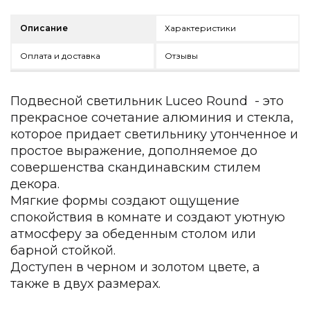
Зеленые стены
Дизайнерские кальяны
Описание
Характеристики
Подбор, производство и комплектация по вашему диз
Оплата и доставка
Отзывы
Сантехника и инженерия
Дизайнерские ванны
Подвесной светильник Luceo Round - это
Подбор, производство и комплектация по вашему диз
прекрасное сочетание алюминия и стекла,
Отделка и ремонт
которое придает светильнику утонченное и
простое выражение, дополняемое до
Стены
совершенства скандинавским стилем
Акустические панели
декора.
Стеновые декоративные панели
Мягкие формы создают ощущение
для террас
спокойствия в комнате и создают уютную
атмосферу за обеденным столом или
Террасные и фасадные системы
барной стойкой.
Биоклиматические перголы
Камень
Доступен в черном и золотом цвете, а
также в двух размерах.
Изделия из натурального мрамора и камня
Светящийся камень