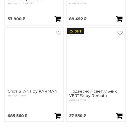
Артикул: SL1215.403.10
Артикул: 9979F
57 900 ₽
89 492 ₽
ХИТ
Спот STANT by KARMAN
Подвесной светильник
VERTEX by Romatti
Артикул: OSP5111
Артикул: TH90
685 560 ₽
27 550 ₽