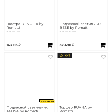
Люстра DENOLIA by
Подвесной светильник
Romatti
BESE by Romatti
Артикул: 0113
Артикул: PD1658
143 115 ₽
52 490 ₽
ХИТ
в наличии
Подвесной светильник
Торшер RUANA by
TALISA by Romatti
Romatti