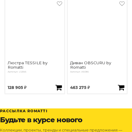
Люстра TESSILE by
Диван OBSCURU by
Romatti
Romatti
Артикул: L12345
Артикул: AS086
128 905 ₽
463 275 ₽
РАССЫЛКА ROMATTI
Будьте в курсе нового
Коллекции, проекты, тренды и специальные предложения —