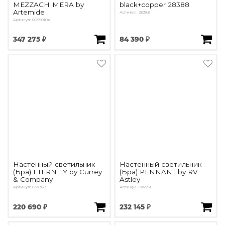
MEZZACHIMERA by
black+copper 28388
Artemide
Артикул: 28388
Артикул: 0055010A
347 275 ₽
84 390 ₽
Настенный светильник
Настенный светильник
(Бра) ETERNITY by Currey
(Бра) PENNANT by RV
& Company
Astley
Артикул: OW388
Артикул: OW261
220 690 ₽
232 145 ₽