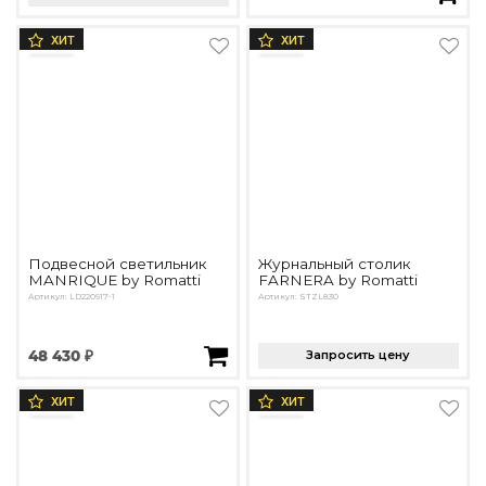
ХИТ
ХИТ
Подвесной светильник
Журнальный столик
MANRIQUE by Romatti
FARNERA by Romatti
Артикул: LD220917-1
Артикул: STZL830
48 430 ₽
Запросить цену
ХИТ
ХИТ