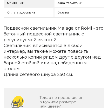
Зеленые стены
Описание
Характеристики
Дизайнерские кальяны
Оплата и доставка
Отзывы
Подбор, производство и комплектация по вашему диз
Сантехника и инженерия
Подвесной светильник Malaga от RoMi - это
Дизайнерские ванны
бетонный подвесной светильник, с
Подбор, производство и комплектация по вашему диз
регулируемой высотой.
Отделка и ремонт
Светильник вписывается в любой
интерьер, вы также можете повесить
Стены
несколько копий рядом друг с другом над
барной стойкой или над обеденным
Акустические панели
столом.
Стеновые декоративные панели
для террас
Длина сетевого шнура 250 см.
Террасные и фасадные системы
Биоклиматические перголы
Камень
Товар не представлен
Изделия из натурального мрамора и камня
в нужном размере
или цвете?
Светящийся камень