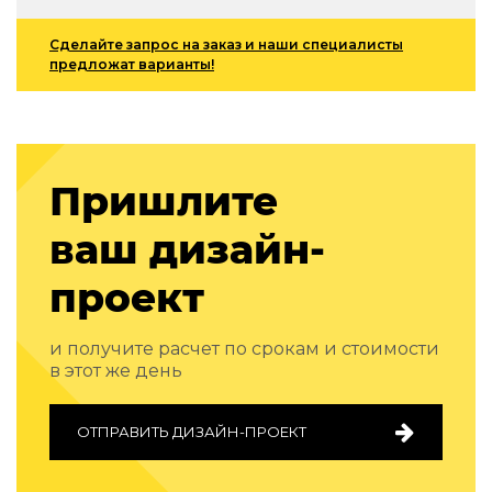
Подбор, производство и комплектация по вашему диз
Сделайте запрос на заказ и наши специалисты
Все категории товаров
предложат варианты!
Бренды
Реализованные проекты
Пришлите
ваш дизайн-
проект
и получите расчет по срокам и стоимости
в этот же день
ОТПРАВИТЬ ДИЗАЙН-ПРОЕКТ