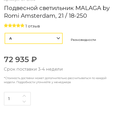
Контемпорари
Подвесной светильник MALAGA by
Производство архитектурного и декоративного осве
Romi Amsterdam, 21 / 18-250
Мебель
1 отзыв
По типу
Стулья
A
Разновидности
Столы и столики
Мягкая мебель
Кровати и матрасы
72 935 ₽
Комоды и тумбы
Полки и стеллажи
Срок поставки 3-4 недели
Консоли
Мебель по назначению
*Стоимость доставки может дополнительно рассчитываться по каждой
модели. Подробности уточняйте у менеджера
Мебель для HoReCa
Производство мебели на заказ Romatti
Корпусная мебель на заказ
Шкафы и гардеробные на заказ
Мебель для ванной
Офисная мебель