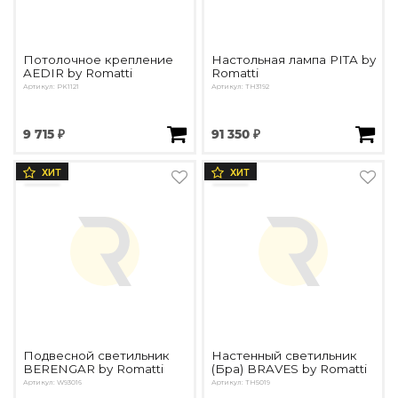
Потолочное крепление
Настольная лампа PITA by
AEDIR by Romatti
Romatti
Артикул: PK1121
Артикул: TH3192
9 715 ₽
91 350 ₽
ХИТ
ХИТ
Подвесной светильник
Настенный светильник
BERENGAR by Romatti
(Бра) BRAVES by Romatti
Артикул: W93016
Артикул: TH5019