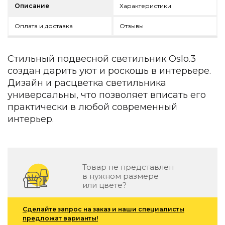
Зеленые стены
Описание
Характеристики
Дизайнерские кальяны
Оплата и доставка
Отзывы
Подбор, производство и комплектация по вашему диз
Сантехника и инженерия
Стильный подвесной светильник Oslo.3
Дизайнерские ванны
создан дарить уют и роскошь в интерьере.
Подбор, производство и комплектация по вашему диз
Дизайн и расцветка светильника
Отделка и ремонт
универсальны, что позволяет вписать его
практически в любой современный
Стены
интерьер.
Акустические панели
Стеновые декоративные панели
для террас
Товар не представлен
Террасные и фасадные системы
в нужном размере
Биоклиматические перголы
или цвете?
Камень
Сделайте запрос на заказ и наши специалисты
Изделия из натурального мрамора и камня
предложат варианты!
Светящийся камень