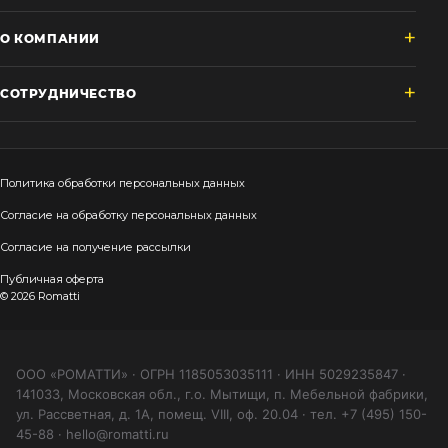
О КОМПАНИИ
СОТРУДНИЧЕСТВО
Политика обработки персональных данных
Согласие на обработку персональных данных
Согласие на получение рассылки
Публичная оферта
© 2026 Romatti
ООО «РОМАТТИ» · ОГРН 1185053035111 · ИНН 5029235847 ·
141033, Московская обл., г.о. Мытищи, п. Мебельной фабрики,
ул. Рассветная, д. 1А, помещ. VIII, оф. 20.04 · тел. +7 (495) 150-
45-88 · hello@romatti.ru