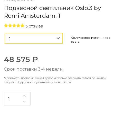
Контемпорари
Подвесной светильник Oslo.3 by
Производство архитектурного и декоративного осве
Romi Amsterdam, 1
Мебель
3 отзыва
По типу
Стулья
Количество источников
1
Столы и столики
света
Мягкая мебель
Кровати и матрасы
48 575 ₽
Комоды и тумбы
Полки и стеллажи
Срок поставки 3-4 недели
Консоли
Мебель по назначению
*Стоимость доставки может дополнительно рассчитываться по каждой
модели. Подробности уточняйте у менеджера
Мебель для HoReCa
Производство мебели на заказ Romatti
Корпусная мебель на заказ
Шкафы и гардеробные на заказ
Мебель для ванной
Офисная мебель