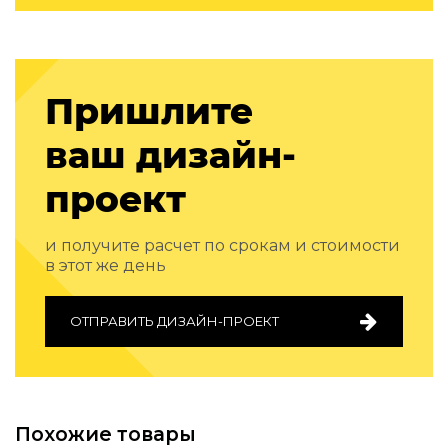
Подбор, производство и комплектация по вашему диз
Все категории товаров
Бренды
Реализованные проекты
Пришлите
ваш дизайн-
проект
и получите расчет по срокам и стоимости
в этот же день
ОТПРАВИТЬ ДИЗАЙН-ПРОЕКТ
Похожие товары