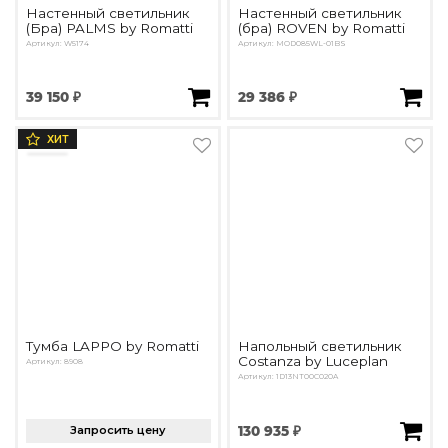
Настенный светильник
Настенный светильник
(Бра) PALMS by Romatti
(бра) ROVEN by Romatti
Артикул: W5174
Артикул: MOD085WL-01BS
39 150 ₽
29 386 ₽
ХИТ
Тумба LAPPO by Romatti
Напольный светильник
Costanza by Luceplan
Артикул: 8908
Артикул: 1D13NT00C020A
Запросить цену
130 935 ₽