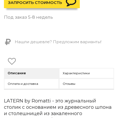
Контемпорари
ЗАПРОСИТЬ СТОИМОСТЬ
Производство архитектурного и декоративного осве
Под заказ 5-8 недель
Мебель
По типу
Стулья
Нашли дешевле? Предложим варианты!
Столы и столики
Мягкая мебель
Кровати и матрасы
Комоды и тумбы
Полки и стеллажи
Консоли
Описание
Характеристики
Мебель по назначению
Оплата и доставка
Отзывы
Мебель для HoReCa
Производство мебели на заказ Romatti
Корпусная мебель на заказ
LATERN by Romatti - это журнальный
Шкафы и гардеробные на заказ
столик с основанием из древесного шпона
Мебель для ванной
и столешницей из закаленного
Офисная мебель