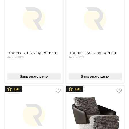
Подбор, производство и комплектация по вашему диз
Все категории товаров
Бренды
Реализованные проекты
Кресло GERK by Romatti
Кровать SOU by Romatti
Артикул: 8739
Артикул: 8031
Запросить цену
Запросить цену
ХИТ
ХИТ