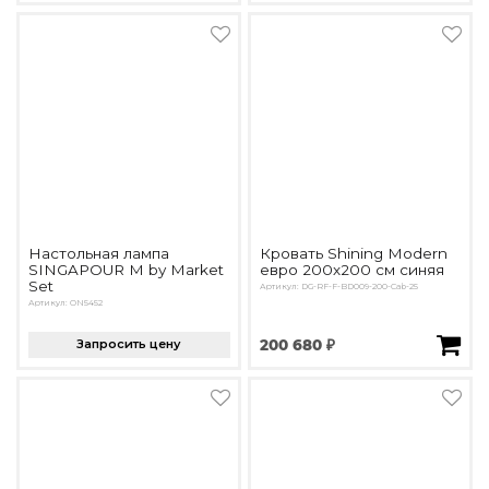
Настольная лампа
Кровать Shining Modern
SINGAPOUR M by Market
евро 200х200 см синяя
Set
Артикул: DG-RF-F-BD009-200-Cab-25
Артикул: ON5452
Запросить цену
200 680 ₽