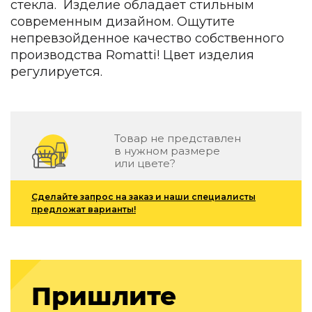
стекла. Изделие обладает стильным
Детская мебель
современным дизайном. Ощутите
Уличная и садовая мебель
непревзойденное качество собственного
Фитнес и wellness-оборудование
Коллекции
производства Romatti! Цвет изделия
регулируется.
ROOM — Modern
INTERRA — Soft Modern
ARTOPIA — Mid-Century
DAYZ — Ethno
Товар не представлен
Все коллекции мебели
в нужном размере
или цвете?
Подбор, производство и комплектация по вашему диз
Декор
Сделайте запрос на заказ и наши специалисты
предложат варианты!
По типу
Для кухни
Предметы интерьера
Зеркала
Пришлите
Вентиляторы
Ковры