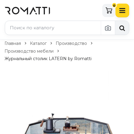
0
Каталог Romatti
Главная
Каталог
Производство
Производство мебели
Свет и освещение
Журнальный столик LATERN by Romatti
По типу
Подвесные светильники
Люстры
Потолочные светильники
Бра и настенные светильники
Настольные лампы
Торшеры
Технический свет
Уличное освещение
Комплектующие