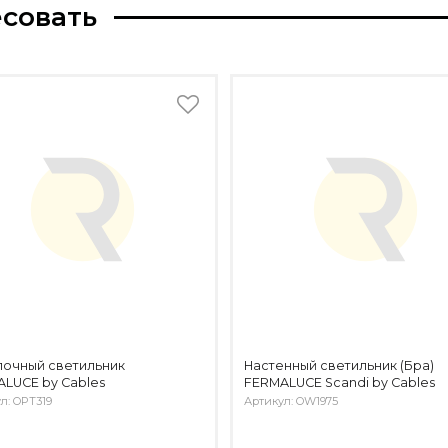
есовать
лочный светильник
Настенный светильник (Бра)
LUCE by Cables
FERMALUCE Scandi by Cables
л: OPT319
Артикул: OW1975