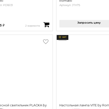
ti
Romatti
л: PD16131
Артикул: JTH75
Запросить цену
5 ₽
2 варианта
ХИТ
сной светильник PLACKA by
Настольная лампа VITE by Rom