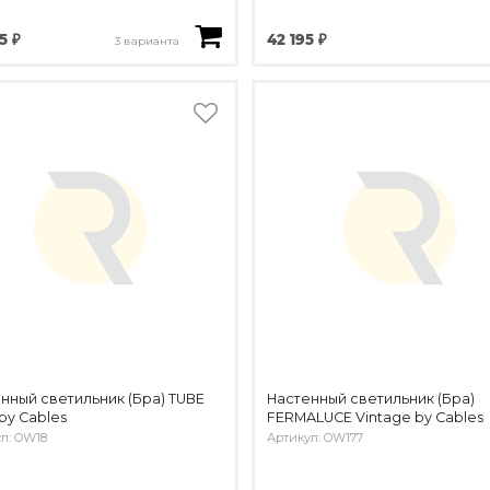
5 ₽
42 195 ₽
3 варианта
нный светильник (Бра) TUBE
Настенный светильник (Бра)
by Cables
FERMALUCE Vintage by Cables
л: OW18
Артикул: OW177