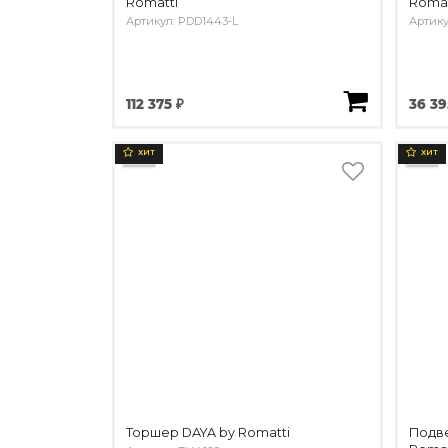
Romatti
Romat
Артикул: PDD1443-L
Артику
112 375 ₽
36 39
ХИТ
ХИТ
Торшер DAYA by Romatti
Подве