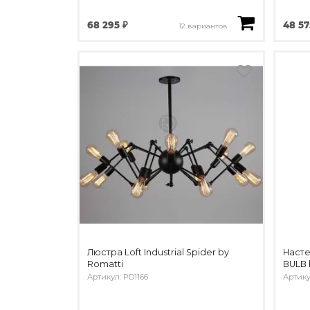
68 295 ₽
48 57
12 вариантов
Люстра Loft Industrial Spider by
Насте
Romatti
BULB 
Артикул: PD1166
Артику