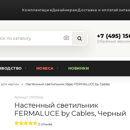
Комплектация
Дизайнерам
Доставка и оплата
Конта
+7 (495) 1
Обратный звоно
ЗВОДСТВО
HORECA
НОВИНКИ
 для картин
Настенный светильник (Бра) FERMALUCE by Cables
Артикул:
OW254Q
Настенный светильник
FERMALUCE by Cables, Черный
2 отзыва