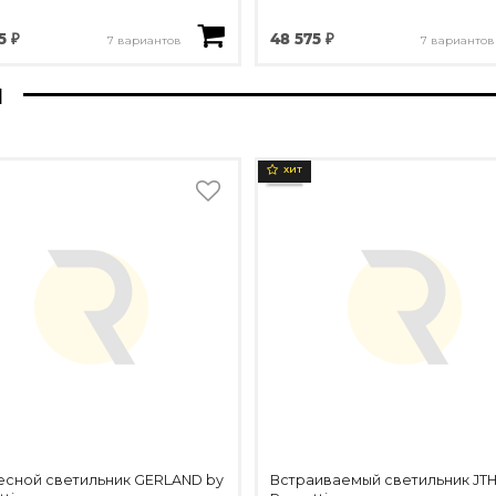
5 ₽
48 575 ₽
7 вариантов
7 вариантов
ы
ХИТ
сной светильник GERLAND by
Встраиваемый светильник JTH